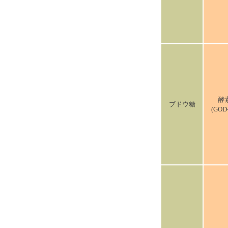
酵
ブドウ糖
(GOD