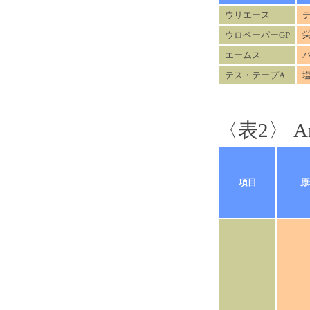
ウリエース
ウロペーパーGP
エームス
テス・テープA
〈表2〉 
項目
原