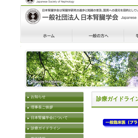
日本腎臓学会｜Japanese Society of Nephrology
日本腎臓学会は腎臓学研究の進歩と知識の普及、国民への還元を目
〒113-0033 東京都文京区本郷3-28-8 日内会館2F TEL:03-5842-4131 FAX:0
mail:office@jsn.or.jp
ホーム
一般の方へ
学生・
診療ガイドライン
お知らせ
診療ガイドライン
理事長ご挨拶
日本腎臓学会について
診療ガイドライン