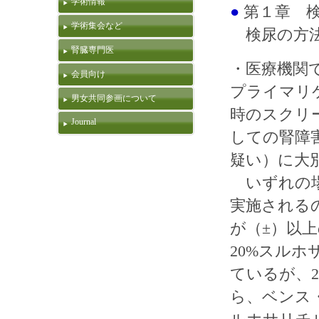
学術情報
●
第１章 
学術集会など
検尿の方
腎臓専門医
・医療機関
会員向け
プライマリ
男女共同参画について
時のスクリ
Journal
しての腎障
疑い）に大
いずれの場合も、
実施される
が（±）以
20%スル
ているが、
ら、ベンス・