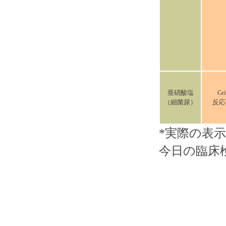
亜硝酸塩
Gri
（細菌尿）
反応
*実際の表示
今日の臨床検査