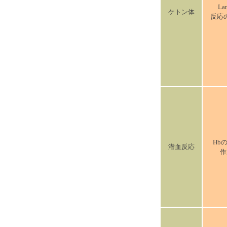
La
ケトン体
反応
Hbの
潜血反応
作