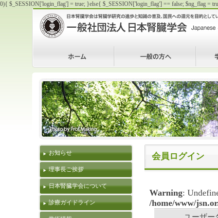
0){ $_SESSION['login_flag'] = true; }else{ $_SESSION['login_flag'] == false; $
日本腎臓学会｜Japanese Society of Nephrology
日本腎臓学会は腎臓学研究の進歩と知識の普及、国民への還元を目
〒113-0033 東京都文京区本郷3-28-8 日内会館2F TEL:03-5842-4131 FAX:0
mail:office@jsn.or.jp
ホーム
一般の方へ
学生・
社団法人 日本腎臓学会｜Japanese Society of Nephrology
お知らせ
会員ログイン
理事長ご挨拶
日本腎臓学会について
Warning
: Undefin
/home/www/jsn.or.
診療ガイドライン
ユーザー