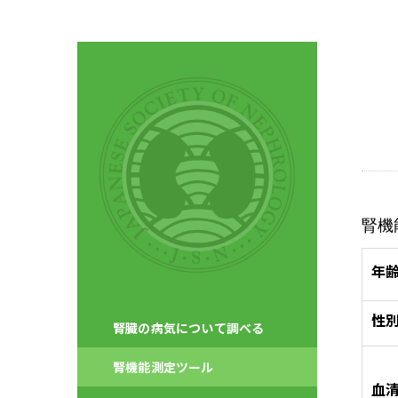
腎機
年
性
腎臓の病気について調べる
腎機能測定ツール
血