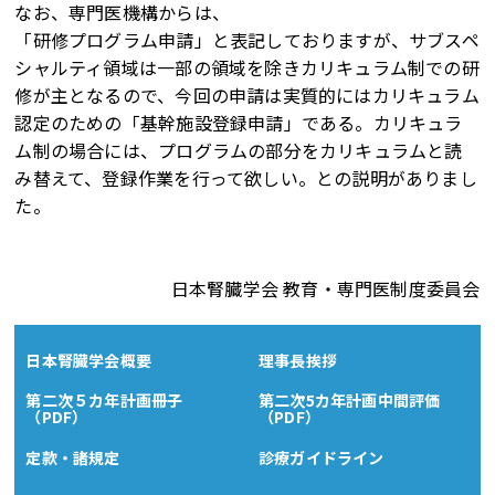
なお、専門医機構からは、
「研修プログラム申請」と表記しておりますが、サブスペ
シャルティ領域は一部の領域を除きカリキュラム制での研
修が主となるので、今回の申請は実質的にはカリキュラム
認定のための「基幹施設登録申請」である。カリキュラ
ム制の場合には、プログラムの部分をカリキュラムと読
み替えて、登録作業を行って欲しい。との説明がありまし
た。
日本腎臓学会 教育・専門医制度委員会
日本腎臓学会概要
理事長挨拶
第二次５カ年計画冊子
第二次5カ年計画中間評価
（PDF）
（PDF）
定款・諸規定
診療ガイドライン