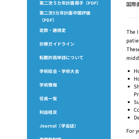
第二次５カ年計画冊子（PDF）
国際
第二次5カ年計画中間評価
（PDF）
定款・諸規定
The 
patie
診療ガイドライン
These
midd
転載許諾申請について
H
学術総会・学術大会
Ho
学術情報
Sh
P
役員一覧
Su
Co
利益相反
De
Journal（学会誌）
For y