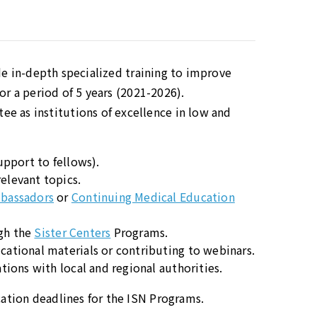
e in-depth specialized training to improve
for a period of 5 years (2021-2026).
e as institutions of excellence in low and
upport to fellows).
elevant topics.
mbassadors
or
Continuing Medical Education
gh the
Sister Centers
Programs.
cational materials or contributing to webinars.
tions with local and regional authorities.
cation deadlines for the ISN Programs.