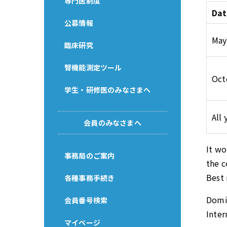
専門医制度
Dat
公募情報
May
臨床研究
腎機能測定ツール
Oct
学生・研修医のみなさまへ
All 
会員のみなさまへ
It wo
事務局のご案内
the 
Best 
各種事務手続き
Domi
会員番号検索
Inter
マイページ