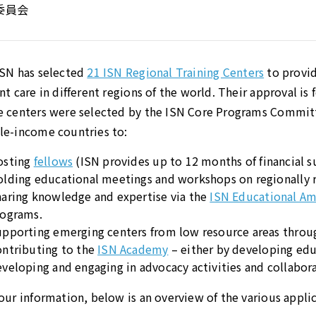
委員会
ISN has selected
21 ISN Regional Training Centers
to provid
nt care in different regions of the world. Their approval is 
 centers were selected by the ISN Core Programs Committe
le-income countries to:
osting
fellows
(ISN provides up to 12 months of financial s
lding educational meetings and workshops on regionally r
aring knowledge and expertise via the
ISN Educational A
rograms.
pporting emerging centers from low resource areas throu
ntributing to the
ISN Academy
– either by developing edu
veloping and engaging in advocacy activities and collabora
our information, below is an overview of the various appli