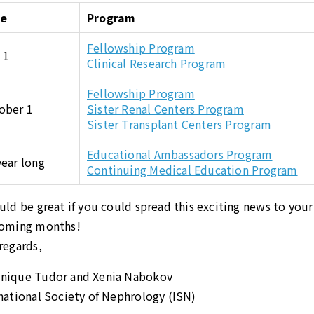
e
Program
Fellowship Program
 1
Clinical Research Program
Fellowship Program
ober 1
Sister Renal Centers Program
Sister Transplant Centers Program
Educational Ambassadors Program
year long
Continuing Medical Education Program
uld be great if you could spread this exciting news to yo
coming months!
regards,
nique Tudor and Xenia Nabokov
national Society of Nephrology (ISN)