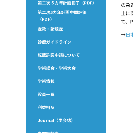
第二次５カ年計画冊子（PDF）
の急
第二次5カ年計画中間評価
止に
（PDF）
て、
定款・諸規定
→
日
診療ガイドライン
転載許諾申請について
学術総会・学術大会
学術情報
役員一覧
利益相反
Journal（学会誌）