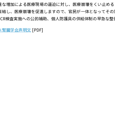
速な増加による医療現場の逼迫に対し、医療崩壊をくい止める
直結し、医療崩壊を促進しますので、官民が一体となってその
PCR検査実施への公的補助、個人防護具の供給体制の早急な整
本腎臓学会声明文
[PDF]