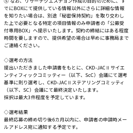
⑤ なお、リサーチクエスチョン作成の目的のために、す
でにBOXにて提供している情報以外にさらに詳細な情報
を知りたい場合は、別途「秘密保持契約」を取り交わし
た上で必要となる特定の項目情報のみ申請者の「公募受
付専用BOX」へ提示いたします。契約の締結にはある程度
時間を要しますので、提供希望の場合は早めに事務局まで
ご連絡ください。
◇選考の方法
提出いただきました申請書をもとに、CKD-JACⅡサイエ
ンティフィックコミッティー（以下、ScC）会議にて選考
基準に則り選考し、CKD-JACⅡステアリングコミッティ
（以下、SC）会議にて最終決定いたします。
採択は最大3件程度を予定しています。
◇選考結果
最終応募の締め切り後6カ月以内に、申請者の申請時メー
ルアドレス宛に通知する予定です。