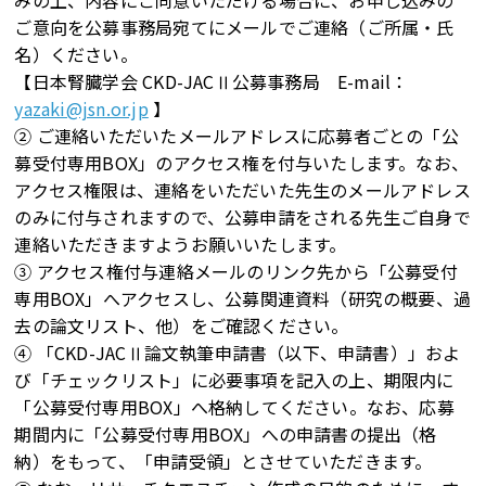
みの上、内容にご同意いただける場合に、お申し込みの
ご意向を公募事務局宛てにメールでご連絡（ご所属・氏
名）ください。
【日本腎臓学会 CKD-JACⅡ公募事務局 E-mail：
yazaki@jsn.or.jp
】
② ご連絡いただいたメールアドレスに応募者ごとの「公
募受付専用BOX」のアクセス権を付与いたします。なお、
アクセス権限は、連絡をいただいた先生のメールアドレス
のみに付与されますので、公募申請をされる先生ご自身で
連絡いただきますようお願いいたします。
③ アクセス権付与連絡メールのリンク先から「公募受付
専用BOX」へアクセスし、公募関連資料（研究の概要、過
去の論文リスト、他）をご確認ください。
④ 「CKD-JACⅡ論文執筆申請書（以下、申請書）」およ
び「チェックリスト」に必要事項を記入の上、期限内に
「公募受付専用BOX」へ格納してください。なお、応募
期間内に「公募受付専用BOX」への申請書の提出（格
納）をもって、「申請受領」とさせていただきます。