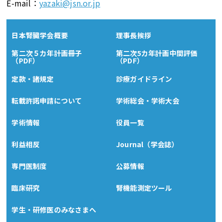
E-mail：
yazaki@jsn.or.jp
日本腎臓学会概要
理事長挨拶
第二次５カ年計画冊子
第二次5カ年計画中間評価
（PDF）
（PDF）
定款・諸規定
診療ガイドライン
転載許諾申請について
学術総会・学術大会
学術情報
役員一覧
利益相反
Journal（学会誌）
専門医制度
公募情報
臨床研究
腎機能測定ツール
学生・研修医のみなさまへ