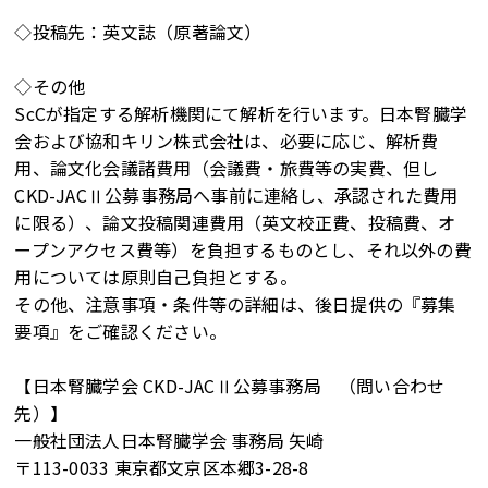
◇投稿先：英文誌（原著論文）
◇その他
ScCが指定する解析機関にて解析を行います。日本腎臓学
会および協和キリン株式会社は、必要に応じ、解析費
用、論文化会議諸費用（会議費・旅費等の実費、但し
CKD-JACⅡ公募事務局へ事前に連絡し、承認された費用
に限る）、論文投稿関連費用（英文校正費、投稿費、オ
ープンアクセス費等）を負担するものとし、それ以外の費
用については原則自己負担とする。
その他、注意事項・条件等の詳細は、後日提供の『募集
要項』をご確認ください。
【日本腎臓学会 CKD-JACⅡ公募事務局 （問い合わせ
先）】
一般社団法人日本腎臓学会 事務局 矢崎
〒113-0033 東京都文京区本郷3-28-8