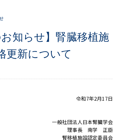
せ
のお知らせ】腎臓移植施
格更新について
令和7年2月17日
一般社団法人日本腎臓学会
理事長 南学 正臣
腎移植施設認定委員会