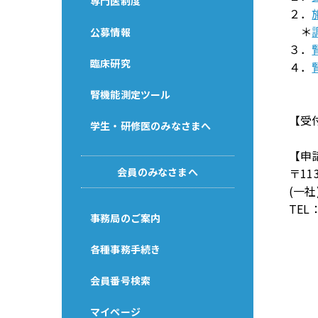
専門医制度
２．
＊
公募情報
３．
臨床研究
４．
腎機能測定ツール
【受
学生・研修医のみなさまへ
【申
会員のみなさまへ
〒11
(一
TEL：
事務局のご案内
各種事務手続き
会員番号検索
マイページ