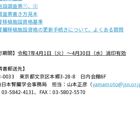
施設調査票①、②
調査票書き方見本
腎移植施設資格基準
腎臓移植施設資格の更新手続きについて、よくある質問
付期間】
令和7年4月1日（火）～4月30日（水）消印有効
請書郵送先】
3-0033 東京都文京区本郷3-28-8 日内会館6F
社)日本腎臓学会事務局 担当：山本正彦（
yamamoto@jsn.or.j
03-5842-4131、FAX：03-5802-5570