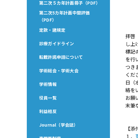
第二次５カ年計画冊子（PDF）
第二次5カ年計画中間評価
（PDF）
定款・諸規定
拝啓
し上
診療ガイドライン
標記
転載許諾申請について
を行
つき
学術総会・学術大会
くだ
日（
学術情報
絡を
お願
役員一覧
末筆
利益相反
Journal（学会誌）
【添
１．