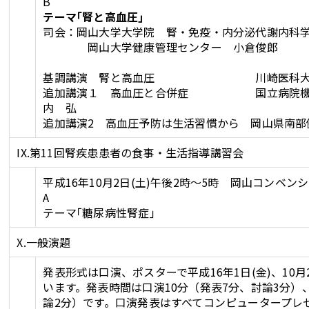
B
テーマ｢腎と高血圧｣
司会：岡山大学大学院 腎・免疫・内分泌代謝内科
岡山大学健康管理センター 小倉俊郎
基調講演 腎と高血圧 川崎医科大学腎
追加講演１ 高血圧と合併症 国立病院機構
内 弘
追加講演2 高血圧予防は生活習慣から 岡山県南部
IX.第11回腎疾患患者の食事・生活指導講習会
平成16年10月2日(土)午後2時～5時 岡山コンベ
A
テーマ｢糖尿病性腎症｣
X.一般演題
発表形式は口演、ポスターで平成16年1日(金)、10
います。発表時間は口演10分（発表7分、討論3分）
論2分）です。口演発表はすべてコンピュータープレ