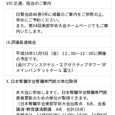
VIII.交通、宿泊のご案内
日腎会誌46巻5号に掲載のご案内をご参照の上、
早めにご予約ください。
また、第34回東部学術大会ホームページでもご案
内いたします。
IX.評議員連絡会
平成16年11月5日（金） 12：00～13：00に開催
の予定です。
(品川プリンスホテル・エグゼクティブタワー 5F
メインバンケットホール 富士）
X. 日本腎臓学会腎臓専門医の単位取得
本大会に参加しますと、日本腎臓学会腎臓専門医
資格更新のための単位が取得できます。
（日本腎臓学会東部学術大会出席点 6点、会長
講演･教育講演聴講 4点 合計10点）
手続きは、11月5日(金）11:00～16:00、11月6日