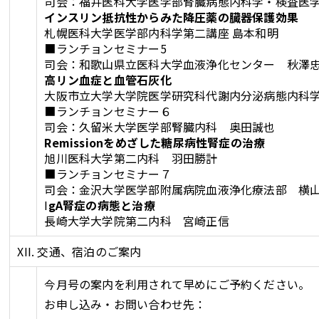
司会：福井医科大学医学部腎臓病態内科学・検査医
インスリン抵抗性からみた降圧薬の臓器保護効果
札幌医科大学医学部内科学第二講座 島本和明
■ランチョンセミナー5
司会：和歌山県立医科大学血液浄化センター 秋澤
高リン血症と血管石灰化
大阪市立大学大学院医学研究科代謝内分泌病態内科
■ランチョンセミナー６
司会：久留米大学医学部腎臓内科 奥田誠也
Remissionをめざした糖尿病性腎症の治療
旭川医科大学第二内科 羽田勝計
■ランチョンセミナー７
司会：金沢大学医学部附属病院血液浄化療法部 横
I
gA腎症の病態と治療
長崎大学大学院第二内科 宮崎正信
XII. 交通、宿泊のご案内
今月号の案内を利用されて早めにご予約ください。
お申し込み・お問い合わせ先：