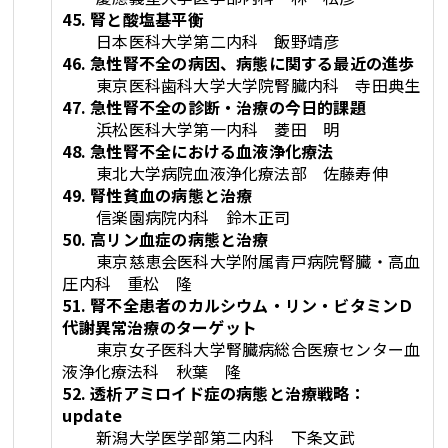
45. 腎と酸塩基平衡
日本医科大学第二内科 飯野靖彦
46. 急性腎不全の病因、病態に関する最近の進歩
東京医科歯科大学大学院腎臓内科 寺田典生
47. 急性腎不全の診断・治療の今日的課題
浜松医科大学第一内科 菱田 明
48. 急性腎不全における血液浄化療法
東北大学病院血液浄化療法部 佐藤寿伸
49. 腎性貧血の病態と治療
信楽園病院内科 鈴木正司
50. 高リン血症の病態と治療
東京慈恵会医科大学附属青戸病院腎臓・高血
圧内科 重松 隆
51. 腎不全患者のカルシウム・リン・ビタミンＤ
代謝異常治療のターゲット
東京女子医科大学腎臓病総合医療センター血
液浄化療法科 秋葉 隆
52. 透析アミロイド症の病態と治療戦略：
update
新潟大学医学部第二内科 下条文武