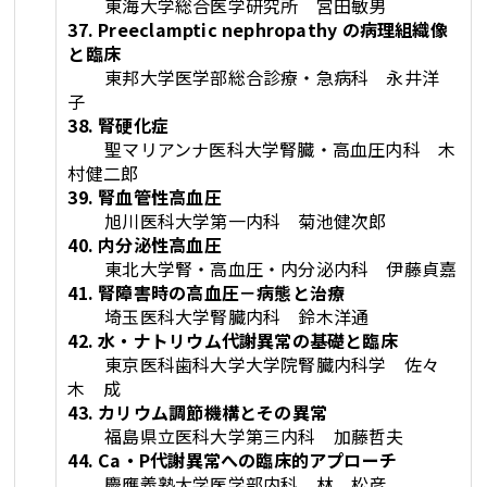
東海大学総合医学研究所 宮田敏男
37. Preeclamptic nephropathy の病理組織像
と臨床
東邦大学医学部総合診療・急病科 永井洋
子
38. 腎硬化症
聖マリアンナ医科大学腎臓・高血圧内科 木
村健二郎
39. 腎血管性高血圧
旭川医科大学第一内科 菊池健次郎
40. 内分泌性高血圧
東北大学腎・高血圧・内分泌内科 伊藤貞嘉
41. 腎障害時の高血圧－病態と治療
埼玉医科大学腎臓内科 鈴木洋通
42. 水・ナトリウム代謝異常の基礎と臨床
東京医科歯科大学大学院腎臓内科学 佐々
木 成
43. カリウム調節機構とその異常
福島県立医科大学第三内科 加藤哲夫
44. Ca・P代謝異常への臨床的アプローチ
慶應義塾大学医学部内科 林 松彦