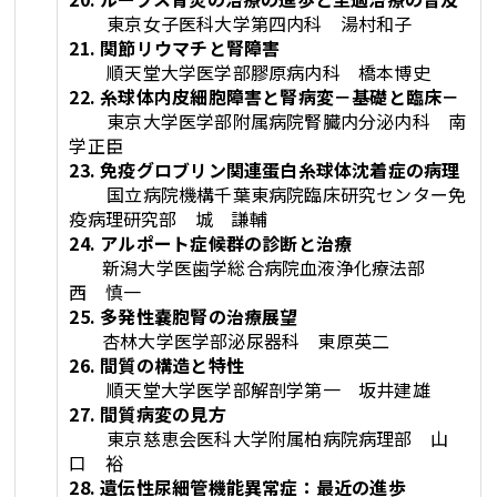
東京女子医科大学第四内科 湯村和子
21. 関節リウマチと腎障害
順天堂大学医学部膠原病内科 橋本博史
22. 糸球体内皮細胞障害と腎病変－基礎と臨床－
東京大学医学部附属病院腎臓内分泌内科 南
学正臣
23. 免疫グロブリン関連蛋白糸球体沈着症の病理
国立病院機構千葉東病院臨床研究センター免
疫病理研究部 城 謙輔
24. アルポート症候群の診断と治療
新潟大学医歯学総合病院血液浄化療法部
西 慎一
25. 多発性嚢胞腎の治療展望
杏林大学医学部泌尿器科 東原英二
26. 間質の構造と特性
順天堂大学医学部解剖学第一 坂井建雄
27. 間質病変の見方
東京慈恵会医科大学附属柏病院病理部 山
口 裕
28. 遺伝性尿細管機能異常症：最近の進歩