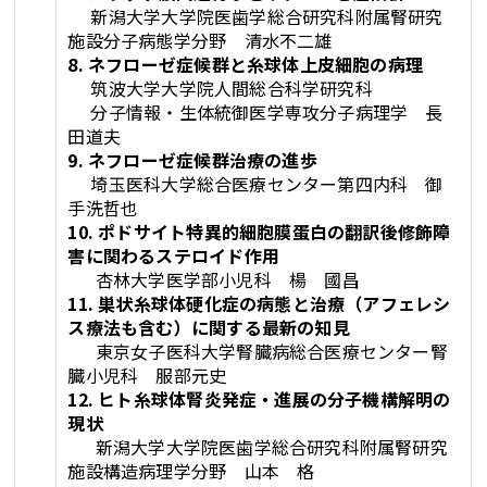
新潟大学大学院医歯学総合研究科附属腎研究
施設分子病態学分野 清水不二雄
8. ネフローゼ症候群と糸球体上皮細胞の病理
筑波大学大学院人間総合科学研究科
分子情報・生体統御医学専攻分子病理学 長
田道夫
9. ネフローゼ症候群治療の進歩
埼玉医科大学総合医療センター第四内科 御
手洗哲也
10. ポドサイト特異的細胞膜蛋白の翻訳後修飾障
害に関わるステロイド作用
杏林大学医学部小児科 楊 國昌
11. 巣状糸球体硬化症の病態と治療（アフェレシ
ス療法も含む）に関する最新の知見
東京女子医科大学腎臓病総合医療センター腎
臓小児科 服部元史
12. ヒト糸球体腎炎発症・進展の分子機構解明の
現状
新潟大学大学院医歯学総合研究科附属腎研究
施設構造病理学分野 山本 格