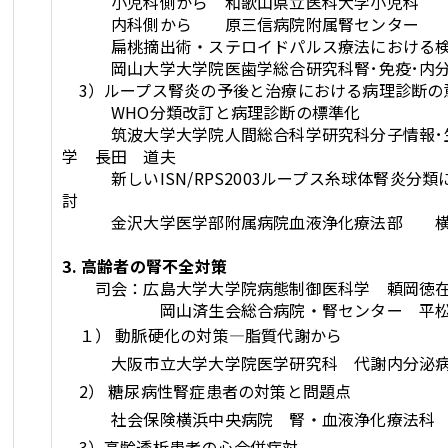
小児科側から 和歌山県立医科大学小児科 
内科側から 原三信病院附属腎センター 
扁桃摘出術・ステロイドパルス療法における
岡山大学大学院医歯学総合研究科腎･免疫･内分
3）ループス腎炎の予後と治療における病理診断の
WHO分類改訂と病理診断の標
筑波大学大学院人間総合科学研究科分子情報･生
学 長田 道夫
新しいISN/RPS2003ループス糸球体腎炎分類
討
金沢大学医学部附属病院血液浄化療法部 横
3. 高齢者の腎不全対策
司会：広島大学大学院病態制御医科学 頼岡徳
岡山済生会総合病院・腎センター 平松
１） 動脈硬化の対策―脂質代謝から
大阪市立大学大学院医学研究科 代謝内分泌
2） 糖尿病性腎症患者の対策と問題点
社会保険横浜中央病院 腎・血液浄化療法科 
3）高齢透析患者の心合併症対