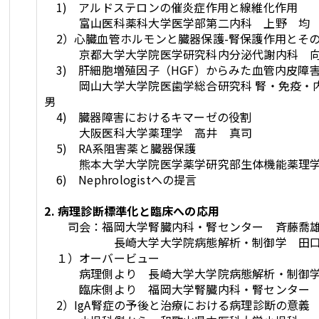
1) アルドステロンの催炎症作用と線維化作用
富山医科薬科大学医学部第二内科 上野 均
2）心臓血管ホルモンと臓器保護-腎保護作用とその
京都大学大学院医学研究科内分泌代謝内科 向
3) 肝細胞増殖因子（HGF）からみた血管内皮障
岡山大学大学院医歯学総合研究科 腎・免疫・内
男
4) 臓器障害におけるキマーゼの役割
大阪医科大学薬理学 高井 真司
5) RA系阻害薬と臓器保護
熊本大学大学院医学薬学研究部生体機能薬理学
6) Nephrologistへの提言
2. 病理診断標準化と臨床への応用
司会：福岡大学腎臓内科・腎センター 斉藤喬
長崎大学大学院病態解析・制御学 田口
１）オーバービュー
病理側より 長崎大学大学院病態解析・制御学
臨床側より 福岡大学腎臓内科・腎センター 
2）IgA腎症の予後と治療における病理診断の意義