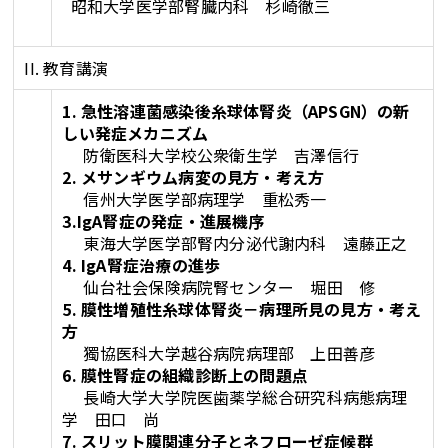
昭和大学医学部腎臓内科 杉崎徹三
II. 教育講演
1. 急性溶連菌感染後糸球体腎炎（APSGN）の新
しい発症メカニズム
防衛医科大学校公衆衛生学 吉澤信行
2. メサンギウム病変の見方・考え方
信州大学医学部病理学 重松秀一
3.IgA腎症の発症・進展機序
東海大学医学部腎内分泌代謝内科 遠藤正之
4. IgA腎症治療の進歩
仙台社会保険病院腎センター 堀田 修
5. 膜性増殖性糸球体腎炎－病理所見の見方・考え
方
獨協医科大学越谷病院病理部 上田善彦
6. 膜性腎症の組織診断上の問題点
長崎大学大学院医歯薬学総合研究科病態病理
学 田口 尚
7. スリット膜関連分子とネフローゼ症候群