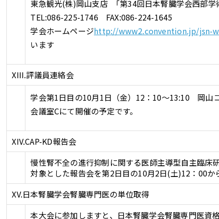
東急観光(株)岡山支店 ｢第34回日本腎臓学会西部学
TEL:086-225-1746 FAX:086-224-1645
学会ホームページ
http://www2.convention.jp/jsn-
います
XIII.評議員連絡会
学会第1日目の10月1日（金）12：10～13:10 
会議室Cにて開催の予定です。
XIV.CAP-KD報告会
慢性腎不全の進行抑制に関する医師主導型自主臨床研究
対象とした報告会を第2日目の10月2日(土)12：00
XV.日本腎臓学会腎臓専門医の単位取得
本大会に参加しますと、日本腎臓学会腎臓専門医資