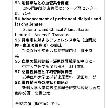
53. 透析療法と心血管系合併症
虎の門病院健康管理センター／腎センター
原 茂子
54. Advancement of peritoneal dialysis and
its challenges
Scientific and Clinical Affairs, Baxter
Limited Anders P. Tranaeus
55. 腎疾患に対するアフェレシス療法（血漿交
換・血液吸着療法）の臨床
社会保険中央総合病院腎臓内科 篠田俊
雄
56. 血尿の鑑別診断－泌尿器腎臓学を中心に－
帝京大学医学部泌尿器科 堀江重郎
57. 閉塞性腎症と尿細管間質障害
岩手医科大学医学部泌尿器科 近田龍一郎
58. 腎移植医療の現状と問題点
新潟大学大学院医歯学総合研究科腎泌尿器病
態学分野 高橋公太
全58講演（順不同）です。