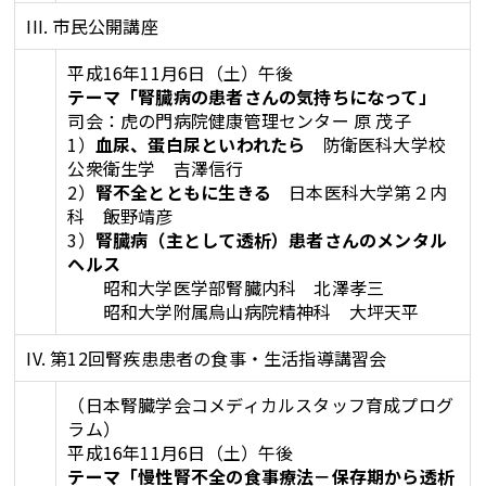
III. 市民公開講座
平成16年11月6日（土）午後
テーマ「腎臓病の患者さんの気持ちになって」
司会：虎の門病院健康管理センター 原 茂子
1）
血尿、蛋白尿といわれたら
防衛医科大学校
公衆衛生学 吉澤信行
2）
腎不全とともに生きる
日本医科大学第２内
科 飯野靖彦
3）
腎臓病（主として透析）患者さんのメンタル
ヘルス
昭和大学医学部腎臓内科 北澤孝三
昭和大学附属烏山病院精神科 大坪天平
IV. 第12回腎疾患患者の食事・生活指導講習会
（日本腎臓学会コメディカルスタッフ育成プログ
ラム）
平成16年11月6日（土）午後
テーマ「慢性腎不全の食事療法－保存期から透析