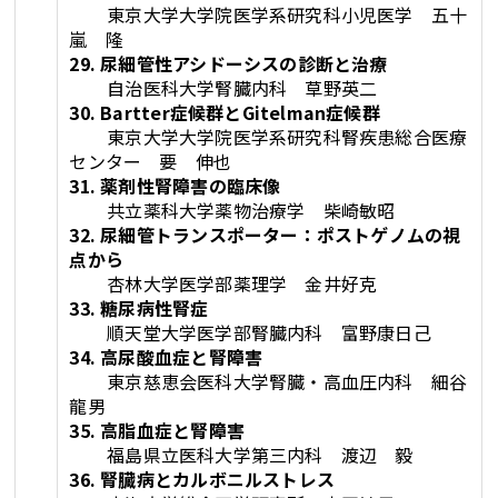
東京大学大学院医学系研究科小児医学 五十
嵐 隆
29. 尿細管性アシドーシスの診断と治療
自治医科大学腎臓内科 草野英二
30. Bartter症候群とGitelman症候群
東京大学大学院医学系研究科腎疾患総合医療
センター 要 伸也
31. 薬剤性腎障害の臨床像
共立薬科大学薬物治療学 柴崎敏昭
32. 尿細管トランスポーター：ポストゲノムの視
点から
杏林大学医学部薬理学 金井好克
33. 糖尿病性腎症
順天堂大学医学部腎臓内科 富野康日己
34. 高尿酸血症と腎障害
東京慈恵会医科大学腎臓・高血圧内科 細谷
龍男
35. 高脂血症と腎障害
福島県立医科大学第三内科 渡辺 毅
36. 腎臓病とカルボニルストレス