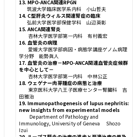
13. MPO-ANCA関連RPGN
筑波大学臨床医学系内科 小山哲夫
14. C型肝炎ウィルス関連腎症の臨床
弘前大学医学部保健学科 山辺英彰
15. ANCA関連腎炎
杏林大学医学部第一内科 有村義宏
16. 血管炎の病理
愛媛大学医学部病因・病態学講座ゲノム病理
学分野 能勢眞人
17. 血管炎の治療－MPO-ANCA関連血管炎症候群
を中心として－
杏林大学医学部第一内科 中林公正
18. ウェゲナー肉芽腫症の病態と治療
東京医科大学八王子医療センター腎臓科 吉
田雅治
19. Immunopathogenesis of lupus nephritis:
new insights from experimental models
Department of Pathology and
Immunology, University of Geneva Shozo
Izui
20. ループス腎炎の治療の進歩と至適治療の普及