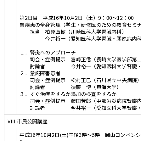
第2日目 平成16年10月2日（土）9：00～12：00
腎疾患の全身管理（学生・研修医のための教育セミ
担当 柏原直樹（川崎医科大学腎臓内科）
今井裕一（愛知医科大学腎臓・膠原病内科
１．腎炎へのアプローチ
司会・症例提示 宮崎正信（長崎大学医学部第二
討論者 今井裕一（愛知医科大学腎臓・膠
２．意識障害患者
司会・症例提示 松村正巳（石川県立中央病院
討論者 須藤 博（東海大学）
３．すぐ治療をするか追加の検査をするか
司会・症例提示 藤田芳郎（中部労災病院腎臓
討論者 今井裕一（愛知医科大学腎臓・膠
VIII.市民公開講座
平成16年10月2日(土)午後3時～5時 岡山コンベ