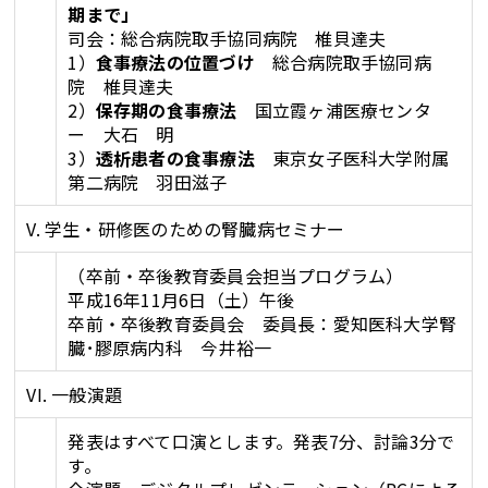
期まで」
司会：総合病院取手協同病院 椎貝達夫
1）
食事療法の位置づけ
総合病院取手協同病
院 椎貝達夫
2）
保存期の食事療法
国立霞ヶ浦医療センタ
ー 大石 明
3）
透析患者の食事療法
東京女子医科大学附属
第二病院 羽田滋子
V. 学生・研修医のための腎臓病セミナー
（卒前・卒後教育委員会担当プログラム）
平成16年11月6日（土）午後
卒前・卒後教育委員会 委員長：愛知医科大学腎
臓･膠原病内科 今井裕一
VI. 一般演題
発表はすべて口演とします。発表7分、討論3分で
す。