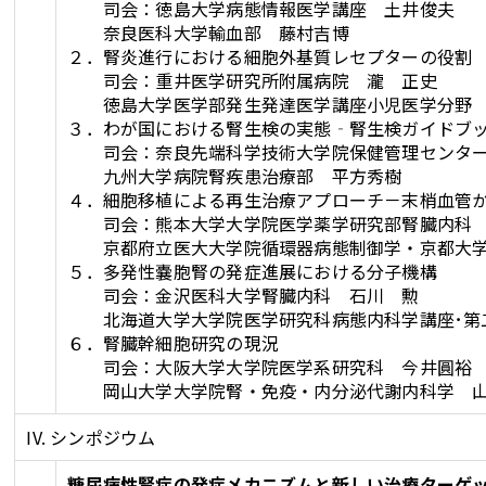
司会：徳島大学病態情報医学講座 土井俊夫
奈良医科大学輸血部 藤村吉博
２．腎炎進行における細胞外基質レセプターの役割
司会：重井医学研究所附属病院 瀧 正史
徳島大学医学部発生発達医学講座小児医学分
３．わが国における腎生検の実態‐腎生検ガイドブ
司会：奈良先端科学技術大学院保健管理センター
九州大学病院腎疾患治療部 平方秀樹
４．細胞移植による再生治療アプローチ－末梢血管
司会：熊本大学大学院医学薬学研究部腎臓内科 
京都府立医大大学院循環器病態制御学・京都大学
５．多発性嚢胞腎の発症進展における分子機構
司会：金沢医科大学腎臓内科 石川 勲
北海道大学大学院医学研究科病態内科学講座･第
６．腎臓幹細胞研究の現況
司会：大阪大学大学院医学系研究科 今井圓裕
岡山大学大学院腎・免疫・内分泌代謝内科学 山
IV. シンポジウム
糖尿病性腎症の発症メカニズムと新しい治療ターゲ