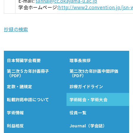
E-mail:
sannai@cc.okayama-u.ac.jp
学会ホームページ:
http://www2.convention.jp/jsn-
抄録の検索
日本腎臓学会概要
理事長挨拶
第二次５カ年計画冊子
第二次5カ年計画中間評価
（PDF）
（PDF）
定款・諸規定
診療ガイドライン
転載許諾申請について
学術総会・学術大会
学術情報
役員一覧
利益相反
Journal（学会誌）