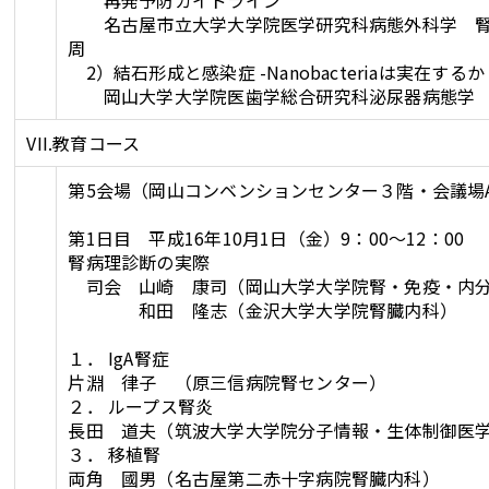
再発予防ガイドライン
名古屋市立大学大学院医学研究科病態外科学 腎
周
2）結石形成と感染症 -Nanobacteriaは実在するか
岡山大学大学院医歯学総合研究科泌尿器病態学
VII.教育コース
第5会場（岡山コンベンションセンター３階・会議場
第1日目 平成16年10月1日（金）9：00～12：00
腎病理診断の実際
司会 山崎 康司（岡山大学大学院腎・免疫・内分
和田 隆志（金沢大学大学院腎臓内科）
１． IgA腎症
片淵 律子 （原三信病院腎センター）
２． ループス腎炎
長田 道夫（筑波大学大学院分子情報・生体制御医
３． 移植腎
両角 國男（名古屋第二赤十字病院腎臓内科）