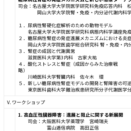
司会：名古屋大学大学院医学研究科免疫応答内科 
岡山大学大学院腎・免疫・内分泌代謝内科学
１．尿病性腎硬化症解析のための動物モデル
名古屋大学大学院医学研究科病態内科学講座免疫
２．糖尿病性腎症の発症進展メカニズムにおける炎
岡山大学大学院医歯学総合研究科 腎・免疫・内
３．腎症の成因と代
滋賀医科大学第3内科 古家大祐
４．酸化ストレスと腎症（成因からみた治療戦
略）
川崎医科大学腎臓内科 佐々木 環
５．新しい糖尿病性腎症モデルの開発と腎障害の可
東京医科歯科大学難治疾患研究所分子代謝医学分
V. ワークショップ
1. 高血圧性臓器障害：進展と阻止に関する新展開
司会：大阪医科大学薬理学 宮崎瑞夫
富山逓信病院 高田正信