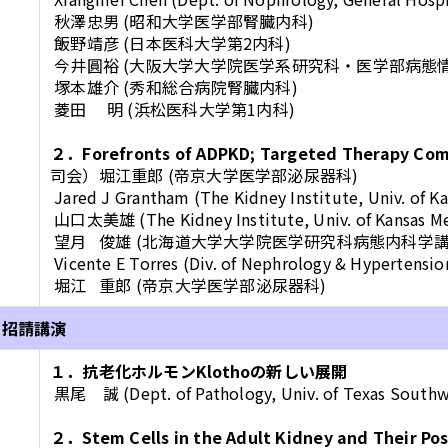
秋澤忠男 (昭和大学医学部腎臓内科)
飯野靖彦 (日本医科大学第2内科)
今井圓裕 (大阪大学大学院医学系研究科・医学部病態
塚本雄介 (秀和総合病院腎臓内科)
菱田 明 (浜松医科大学第1内科)
２．Forefronts of ADPKD; Targeted Therapy Com
司会）堀江重郎 (帝京大学医学部泌尿器科)
Jared J Grantham (The Kidney Institute, Univ. of K
山口太美雄 (The Kidney Institute, Univ. of Kansas Me
望月 俊雄 (北海道大学大学院医学研究科病態内科学
Vicente E Torres (Div. of Nephrology & Hypertensi
堀江 重郎 (帝京大学医学部泌尿器科)
．招請講演
１．抗老化ホルモンKlothoの新しい展開
黒尾 誠 (Dept. of Pathology, Univ. of Texas Southwes
２．Stem Cells in the Adult Kidney and Their Pos