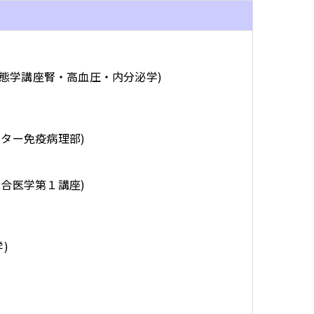
病態学講座腎・高血圧・内分泌学)
ンター免疫病理部)
総合医学第１講座)
学)