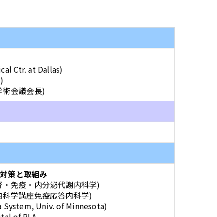
cal Ctr. at Dallas)
ne)
学術会議会長)
な対策と取組み
科腎・免疫・内分泌代謝内科学)
態内科学講座免疫応答内科学)
ta System, Univ. of Minnesota)
tal of PLA