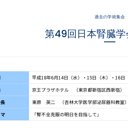
過去の学術集会
第49回日本腎臓
期
平成18年6月14日（水）・15日（木）・16日
場
京王プラザホテル （東京都新宿区西新宿）
会長
東原 英二 （杏林大学医学部泌尿器科教室
ーマ
「腎不全克服の明日を目指して」