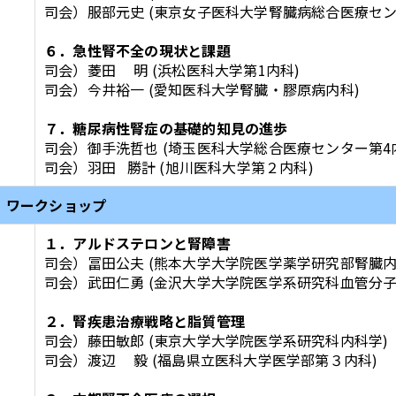
司会）服部元史 (東京女子医科大学腎臓病総合医療セ
６．急性腎不全の現状と課題
司会）菱田 明 (浜松医科大学第1内科)
司会）今井裕一 (愛知医科大学腎臓・膠原病内科)
７．糖尿病性腎症の基礎的知見の進歩
司会）御手洗哲也 (埼玉医科大学総合医療センター第
司会）羽田 勝計 (旭川医科大学第２内科)
I．ワークショップ
１．アルドステロンと腎障害
司会）冨田公夫 (熊本大学大学院医学薬学研究部腎臓
司会）武田仁勇 (金沢大学大学院医学系研究科血管分
２．腎疾患治療戦略と脂質管理
司会）藤田敏郎 (東京大学大学院医学系研究科内科学
司会）渡辺 毅 (福島県立医科大学医学部第３内科)