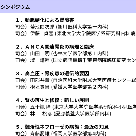
．シンポジウム
１．動脈硬化による腎障害
司会）菊池健次郎 (旭川医科大学第一内科)
司会）伊藤 貞嘉 (東北大学大学院医学系研究科内科
２．ＡＮＣＡ関連腎炎の病理と臨床
司会）山田 明 (杏林大学医学部第１内科)
司会）城 謙輔 (国立病院機構千葉東病院臨床研究セ
３．高血圧・腎疾患の遺伝的要因
司会）田部井薫 (自治医科大学附属大宮医療センター
司会）檜垣實男 (愛媛大学医学部第２内科)
４．腎の再生と修復：新しい展開
司会）五十嵐 隆 (東京大学大学院医学系研究科小児医
司会）林 松彦 (慶應義塾大学医学部内科)
５．難治性ネフローゼの病態：最近の知見
司会）斉藤喬雄 (福岡大学医学部第4内科)