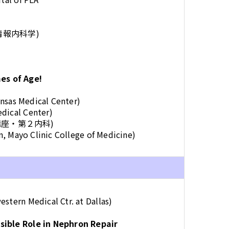
情報内科学)
es of Age!
ansas Medical Center)
dical Center)
講座・第２内科)
on, Mayo Clinic College of Medicine)
tern Medical Ctr. at Dallas)
sible Role in Nephron Repair