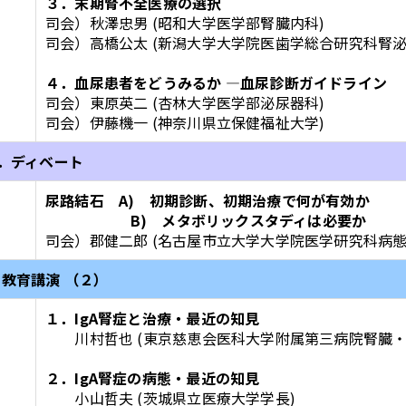
３．末期腎不全医療の選択
司会）秋澤忠男 (昭和大学医学部腎臓内科)
司会）高橋公太 (新潟大学大学院医歯学総合研究科腎
４．血尿患者をどうみるか ―血尿診断ガイドライン
司会）東原英二 (杏林大学医学部泌尿器科)
司会）伊藤機一 (神奈川県立保健福祉大学)
II．ディベート
尿路結石 A) 初期診断、初期治療で何が有効か
B) メタボリックスタディは必要か
司会）郡健二郎 (名古屋市立大学大学院医学研究科病
．教育講演 （２）
１．IgA腎症と治療・最近の知見
川村哲也 (東京慈恵会医科大学附属第三病院腎臓・
２．IgA腎症の病態・最近の知見
小山哲夫 (茨城県立医療大学学長)