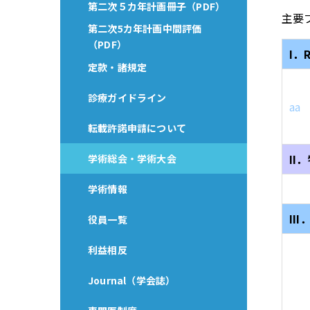
第二次５カ年計画冊子（PDF）
主要
第二次5カ年計画中間評価
（PDF）
I．R
定款・諸規定
診療ガイドライン
aa
転載許諾申請について
II
学術総会・学術大会
学術情報
II
役員一覧
利益相反
Journal（学会誌）