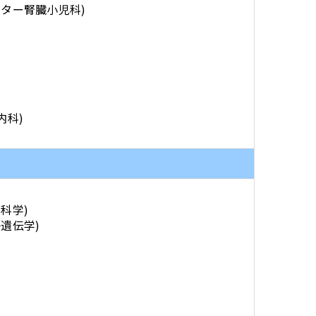
ンター腎臓小児科)
4内科)
内科学)
子遺伝学)
)