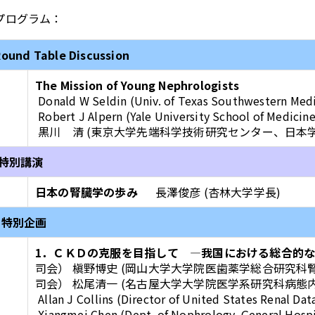
プログラム：
ound Table Discussion
The Mission of Young Nephrologists
Donald W Seldin (Univ. of Texas Southwestern Medi
Robert J Alpern (Yale University School of Medici
黒川 清 (東京大学先端科学技術研究センター、日本
．特別講演
日本の腎臓学の歩み
長澤俊彦 (杏林大学学長)
I．特別企画
1．ＣＫＤの克服を目指して ―我国における総合的
司会） 槇野博史 (岡山大学大学院医歯薬学総合研究
司会） 松尾清一 (名古屋大学大学院医学系研究科病
Allan J Collins (Director of United States Renal Da
Xiangmei Chen (Dept. of Nophrology, General Hospi