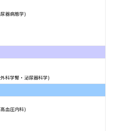
泌尿器病態学)
態外科学腎・泌尿器科学)
高血圧内科)