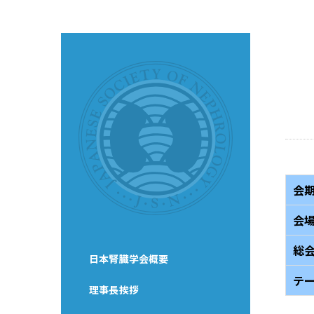
会
会
総
日本腎臓学会概要
テ
理事長挨拶