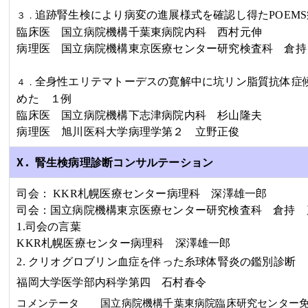
追跡腎生検により病変の進展様式を確認し得た
POEMS
３．
臨床医 国立病院機構千葉東病院内科
西村元伸
病理医 国立病院機構東京医療センター研究検査科
倉持
全身性エリテマトーデスの寛解中に坑リン脂質抗体症
４．
めた １例
臨床医 国立病院機構下志津病院内科
杉山隆夫
病理医 旭川医科大学病理学第２
立野正俊
X．
腎生検病理診断コンサルテーション
司会：
KKR
札幌医療センター病理科
深澤雄一郎
司会：国立病院機構東京医療センター研究検査科
倉持 
1.司会の言葉
KKR
札幌医療センター病理科
深澤雄一郎
2.
クリオグロブリン血症を伴った糸球体腎炎の鑑別診断
福岡大学医学部内科学第四
石村春令
コメンテータ 国立病院機構千葉東病院臨床研究センター免