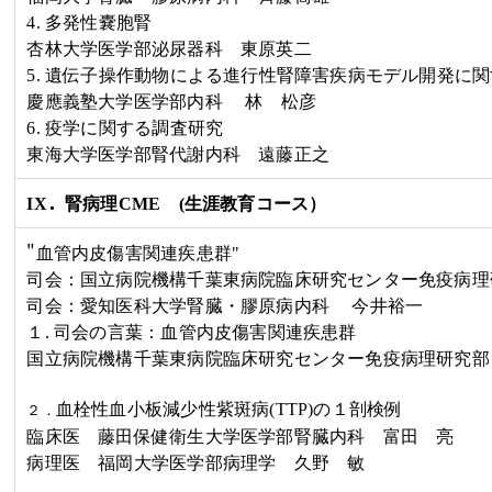
4.
多発性嚢胞腎
杏林大学医学部泌尿器科 東原英二
5.
遺伝子操作動物による進行性腎障害疾病モデル開発に関
慶應義塾大学医学部内科
林 松彦
6.
疫学に関する調査研究
東海大学医学部腎代謝内科 遠藤正之
．
IX
腎病理
CME
(
生涯教育コース）
"
血管内皮傷害関連疾患群"
司会：国立病院機構千葉東病院臨床研究センター免疫病
司会：愛知医科大学腎臓・膠原病内科 今井裕一
１. 司会の言葉：血管内皮傷害関連疾患群
国立病院機構千葉東病院臨床研究センター免疫病理研究
血栓性血小板減少性紫斑病
(TTP)
の１剖検例
２．
臨床医 藤田保健衛生大学医学部腎臓内科
富田 亮
病理医 福岡大学医学部病理学
久野 敏