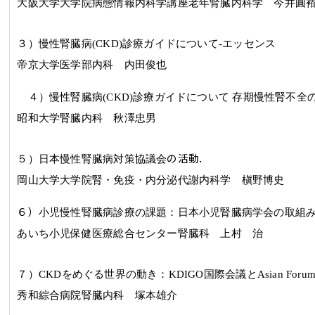
大阪大学大学院病態情報内科学講座老年腎臓内科学 今井圓
３）慢性腎臓病
(CKD)
診療ガイドについて-エッセンス
帝京大学医学部内科 内田俊也
４）慢性腎臓病
(CKD)
診療ガイドについて 存期慢性腎不全
昭和大学腎臓内科 秋澤忠男
.
の活動
５）日本慢性腎臓病対策協議会
岡山大学大学院腎・免疫・内分泌代謝内科学 槇野博史
６）
小児慢性腎臓病診療の課題：日本小児腎臓病学会の取組
あいち小児保健医療総合センター腎臓科 上村 治
７）
CKD
をめぐる世界の動き：
KDIGO
国際会議と
Asian Foru
秀和綜合病院腎臓内科 塚本雄介