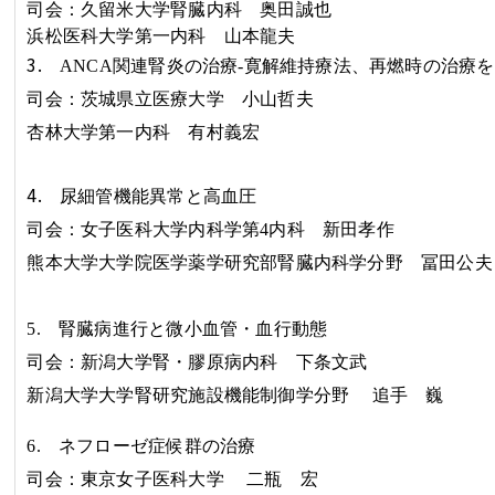
司会：久留米大学腎臓内科
奥田誠也
浜松医科大学第一内科
山本龍夫
3.
ANCA
関連腎炎の治療-寛解維持療法、再燃時の治療を
司会：茨城県立医療大学
小山哲夫
杏林大学第一内科
有村義宏
4.
尿細管
機能異常と高血圧
司会：女子医科大学内科学第
4
内科
新田孝作
熊本大学大学院医学薬学研究部腎臓内科学分野
冨田公夫
5.
腎臓病進行と微小血管・血行動態
司会：新潟大学腎・膠原病内科
下条文武
新潟大学大学腎研究施設機能制御学分野
追手 巍
6.
ネフローゼ症候群の治療
司会：東京女子医科大学
二瓶 宏