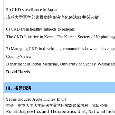
5
) CKD surveillance in Japan
琉球大学医学部附属病院血液浄化療法部
井関邦敏
6) CKD from healthy subjects to patients
The CKD Initiative in Korea, The Korean Society of Nephrolog
7) Managing CKD in developing communities-how can develope
Country's view
Department of Renal Medicine, University of Sydney, Westmead
David Harris
III．招請講演
Sepsis-induced Acute Kidney Injury
司会：熊本大学大学院医学薬学
研究部腎臓内科
冨田公夫
Renal Diagnostics and Therapeutics Unit, National Inst