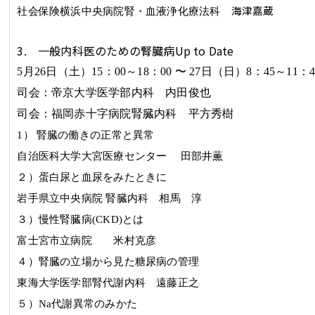
海津嘉蔵
社会保険横浜中央病院腎・血液浄化療法科
3. 一般内科医のための腎臓病Up to Date
5
月
26
日（土）15：00～18：00 〜
27
日（日）8：45～11：4
司会：帝京大学医学部内科
内田俊也
司会：福岡赤十字病院腎臓内科
平方秀樹
1
） 腎臓の働きの正常と異常
自治医科大学大宮医療センター
田部井薫
２）蛋白尿と血尿をみたときに
岩手県立中央病院 腎臓内科
相馬 淳
３）慢性腎臓病
(CKD)
とは
富士宮市立病院 米村克彦
４）腎臓の立場から見た糖尿病の管理
東海大学医学部腎代謝内科 遠藤正之
５）
Na
代謝異常のみかた