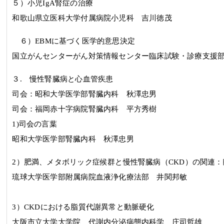
５
）小児
IgA
腎症の治療
和歌山県立医科大学付属病院小児科 吉川徳茂
６
）EBMに基づく医学的意思決定
国立がんセンターがん対策情報センター臨床試験・診療支援
３.
慢性腎臓病と心血管疾患
司会：
昭和大学医学部腎臓内科
秋澤忠男
司会：福岡赤十字病院腎臓内科 平方秀樹
1)司会の言葉
昭和大学医学部腎臓内科
秋澤忠男
2
）肥満、メタボリック症候群と慢性腎臓病（
CKD
）の関連：
琉球大学医学部附属病院血液浄化療法部 井関邦敏
3
）
CKD
における脂質代謝異常と動脈硬化
大阪市立大学大学院 代謝内分泌病態内科学 庄司哲雄