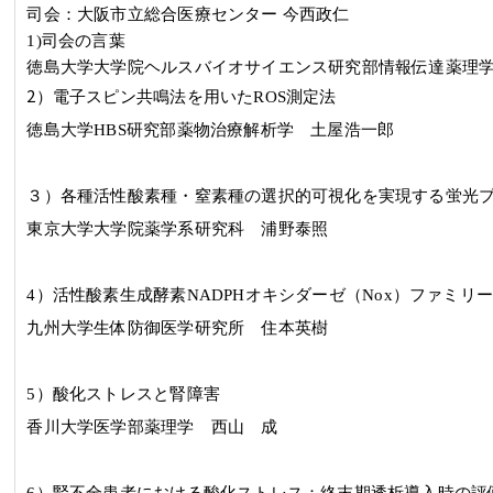
司会：大阪市立総合医療センター 今西政仁
1)司会の言葉
徳島大学大学院ヘルスバイオサイエンス研究部情報伝達薬理
2
）電子スピン共鳴法を用いた
ROS
測定法
徳島大学HBS研究部薬物治療解析学 土屋浩一郎
３
）各種活性酸素種
・窒素種の選択的可視化を実現する蛍光
東京大学大学院薬学系研究科 浦野泰照
4
）活性酸素生成酵素
NADPH
オキシダーゼ（
Nox
）ファミリー
九州大学生体防御医学研究所 住本英樹
5
）酸化ストレスと腎障害
香川大学医学部薬理学 西山 成