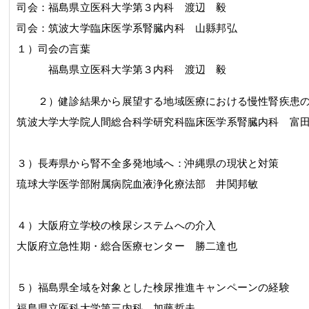
司会：
福島県立医科大学第３内科
渡辺 毅
司会：筑波大学臨床医学系腎臓内科 山縣邦弘
１）司会の言葉
福島県立医科大学第３内科
渡辺 毅
２）健診結果から展望する地域医療における慢性腎疾患
筑波大学大学院人間総合科学研究科臨床医学系腎臓内科 富
３）長寿県から腎不全多発地域へ：沖縄県の現状と対策
琉球大学医学部附属病院血液浄化療法部 井関邦敏
４）大阪府立学校の検尿システムへの介入
大阪府立急性期・総合医療センター 勝二達也
５）福島県全域を対象とした検尿推進キャンペーンの経験
福島県立医科大学第三内科 加藤哲夫