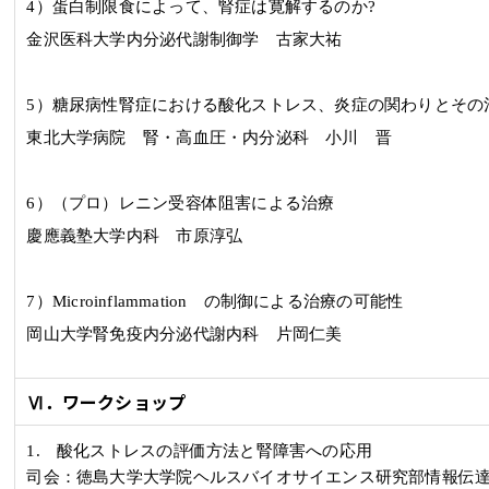
4
）蛋白制限食によって、腎症は寛解するのか
?
金沢医科大学内分泌代謝制御学 古家大祐
5
）糖尿病性腎症における酸化ストレス、炎症の関わりとその
東北大学病院 腎・高血圧・内分泌科 小川 晋
6
）（プロ）レニン受容体阻害による治療
慶應義塾大学内科 市原淳弘
7
）
Microinflammation
の制御による治療の可能性
岡山大学腎免疫内分泌代謝内科 片岡仁美
Ⅵ．ワークショップ
1.
酸化ストレスの評価方法と腎障害への応用
司会：徳島大学大学院ヘルスバイオサイエンス研究部情報伝