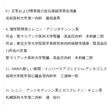
6
）
正常および障害後の近位尿細管再生現象
浜松医科大学第一内科 藤垣嘉秀
4.
慢性腎障害とレニン・アンジオテンシン系
司会：
聖マリアンナ医科大学腎臓・高血圧内科
木村健二郎
司会：
東北大学大学院医学系研究科内科病態学講座・腎高血
1)司会の言葉
聖マリアンナ医科大学腎臓・高血圧内科
木村健二郎
2
）
ARB
の新しい展開：インバースアゴニスト
vs.
アンタゴニ
福岡大学医学部心臓血管内科学 三浦伸一郎
3
）レニン・アンジオテンシン系とカリクレイン・キニン系
札幌医科大学第二内科 浦 信行