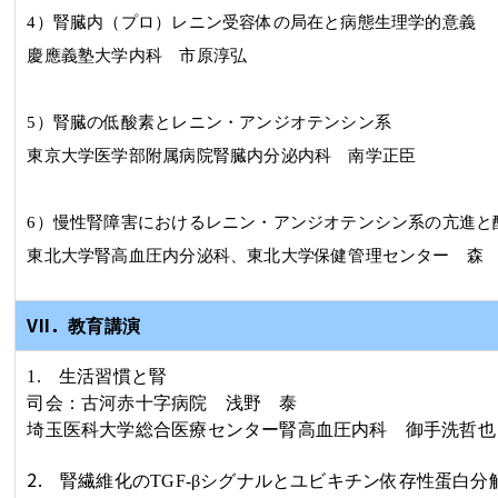
4
）腎臓内（プロ）レニン受容体の局在と病態生理学的意義
慶應義塾大学内科 市原淳弘
5
）腎臓の低酸素とレニン・アンジオテンシン系
東京大学医学部附属病院腎臓内分泌内科 南学正臣
6
）慢性腎障害におけるレニン・アンジオテンシン系の亢進と
東北大学腎高血圧内分泌科、東北大学保健管理センター 森
VII．
教育講演
1.
生活習慣と腎
司会：古河赤十字病院
浅野 泰
埼玉医科大学総合医療センター腎高血圧内科
御手洗哲也
2.
腎繊維化の
TGF-
βシグナルとユビキチン依存性蛋白分