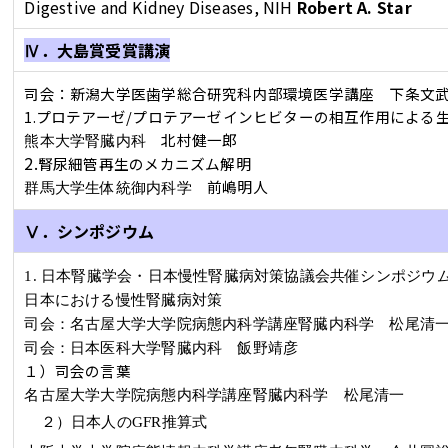
Digestive and Kidney Diseases, NIH
Robert A. Star
Ⅳ．大島賞受賞講演
司会：新潟大学医歯学総合研究科内部環境医学講座 下条文
1.プロテアーゼ/プロテアーゼインヒビターの相互作用による
北村健一郎
熊本大学腎臓内科
2.
腎尿細管再生のメカニズム解明
前嶋明人
群馬大学生体統御内科学
Ⅴ．シンポジウム
1.
日本腎臓学会・日本慢性腎臓病対策協議会共催シンポジウ
日本における慢性腎臓病対策
司会：名古屋大学大学院病態内科学講座腎臓内科学 松尾清
司会：日本医科大学腎臓内科
飯野靖彦
１）司会の言葉
名古屋大学大学院病態内科学講座腎臓内科学
松尾清一
２）日本人の
GFR
推算式