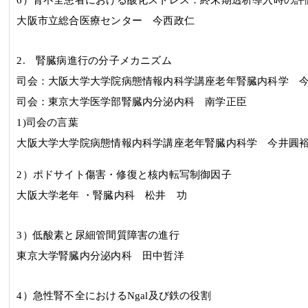
6
）腎不全患者における酸化ストレス：終末期
透析導入時の評
大阪市立総合医療センター 今西政仁
2.
腎臓病進行の分子メカニズム
司会：
大阪大学大学院病態情報内科学講座老年腎臓内科学
司会：東京大学医学部腎臓内分泌内科
南学正臣
1)司会の言葉
大阪大学大学院病態情報内科学講座老年腎臓内科学
今井圓
2
）ポドサイト傷害・修復と核内転写制御因子
大阪大学老年 ・腎臓内科 松井 功
3
）低酸素と尿細管間質障害の進行
東京大学腎臓内分泌内科 田中哲洋
4
）急性腎不全における
Ngal
及び鉄の役割