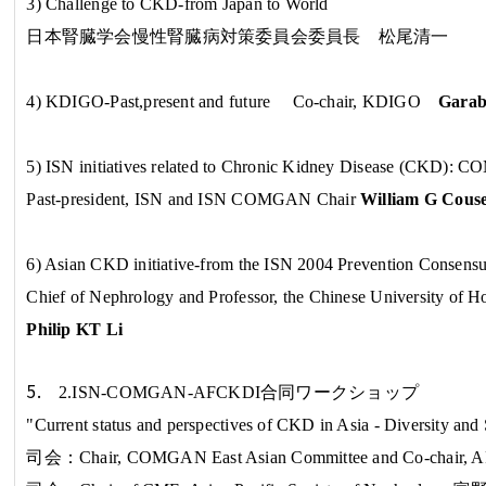
3) Challenge to CKD-from Japan to World
日本腎臓学会慢性腎臓病対策委員会委員長 松尾清一
4)
KDIGO-Past,present and future
Co-chair, KDIGO
Garab
5) ISN initiatives related to Chronic Kidney Disease (CKD
Past-president, ISN and ISN COMGAN Chair
William G Cous
6) Asian CKD initiative-from the ISN 2004 Prevention Consens
Chief of Nephrology and Professor, the Chinese University of 
Philip KT Li
5.
2.ISN-COMGAN-AFCKDI
合同ワークショップ
"
Current status and perspectives of CKD in Asia - Diversity and 
司会：
Chair, COMGAN East Asian Committee and Co-chair,