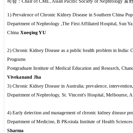
司会：
Chair of CME, Asian Pacific Society of Nephrology
富
1) Prevalence of Chronic Kidney Disease in Southern China Pop
Department of Nephrology ,The First Affiliated Hospital, Sun Ya
China
Xueqing YU
2) Chronic Kidney Disease as a public health problem in India: C
Programs
Postgraduate Institute of Medical Education and Research, Chan
Vivekanand Jha
3) Chronic Kidney Disease in Australia; prevalence, intervention
Department of Nephrology, St. Vincent's Hospital, Melbourne, A
4) Early detection and management of chronic kidney disease pr
Department of Medicine, B PKoirala Institute of Health Science
Sharma