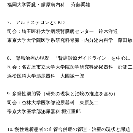
福岡大学腎臓・膠原病内科
斉藤喬雄
7.
アルドステロンと
CKD
司会：埼玉医科大学病院腎臓病センター
鈴木洋通
東京大学大学院医学系研究科腎臓・内分泌内科学
藤田敏
8.
腎癌治療の現況 −「腎癌診療ガイドライン」を中心に
司会：名古屋市立大学大学院医学研究科泌尿器科
郡健二
浜松医科大学泌尿器科
大園誠一郎
9.
多発性嚢胞腎（研究の現状と治験の推進を含め）
司会：杏林大学医学部泌尿器科
東原英二
帝京大学医学部泌尿器
科
堀江重郎
10.
慢性透析患者の血管合併症の管理・治療の現状と課題