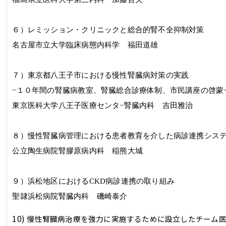
６）レミッション・クリニックと総合的腎不全抑制対策
名古屋市立大学臨床病態内科学 福田道雄
７）東京都八王子市における慢性腎臓病対策の実践
−
１０年間の腎臓病教室、腎臓総合診療体制、市民講座の啓蒙
東京医科大学八王子医療センタ
−
腎臓内科 吉田雅治
８）慢性腎臓病管理における患者教育を介した病診連携シス
公立陶生病院腎膠原病内科 稲熊大城
９）浜松地区における
CKD
病診連携の取り組み
聖隷浜松病院腎臓内科 磯崎泰介
10)
慢性腎臓病治療を強力に実施するために設立したチーム