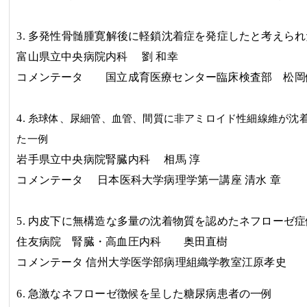
3.
多発性骨髄腫寛解後に軽鎖沈着症を発症したと考えられ
富山県立中央病院内科
劉
和幸
コメンテータ 国立成育医療センター臨床検査部 松岡
4.
糸球体、尿細管、血管、間質に非アミロイド性細線維が沈
た一例
岩手県立中央病院腎臓内科
相馬
淳
コメンテータ
日本医科大学病理学第一講座
清水
章
5.
内皮下に無構造な多量の沈着物質を認めたネフローゼ症
住友病院 腎臓・高血圧内科 奥田直樹
コメンテータ
信州大学医学部病理組織学教室
江原孝史
6.
急激なネフローゼ徴候を呈した糖尿病患者の一例