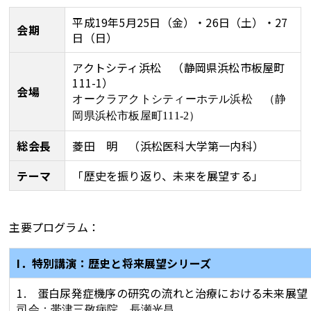
平成19年5月25日（金）・26日（土）・27
会期
日（日）
アクトシティ浜松 （静岡県浜松市板屋町
111-1）
会場
オークラアクトシティーホテル浜松 （
静
岡県浜松市板屋町
111-2
）
総会長
菱田 明 （浜松医科大学第一内科）
テーマ
「歴史を振り返り、未来を展望する」
主要プログラム：
I．特別講演：歴史と将来展望シリーズ
1. 蛋白尿発症機序の研究の流れと治療における未来展望
司会：帯津三敬病院 長瀬光昌