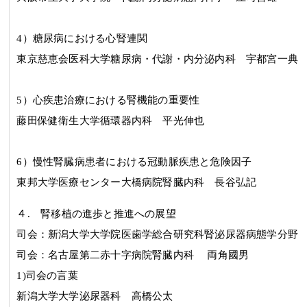
4
）糖尿病における心腎連関
東京慈恵会医科大学糖尿病・代謝・内分泌内科 宇都宮一典
5
）心疾患治療における腎機能の重要性
藤田保健衛生大学循環器内科 平光伸也
6
）慢性腎臓病患者における冠動脈疾患と危険因子
東邦大学医療センター大橋病院腎臓内科 長谷弘記
４
.
腎移植の進歩と推進への展望
司会：
新潟大学大学院医歯学総合研究科腎泌尿器病態学分
司会：
名古屋第二赤十字病院腎臓内科
両角國男
1)司会の言葉
新潟大学大学泌尿器科
高橋公太