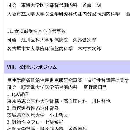
司会：東海大学医学部腎代謝内科
斉藤 明
大阪市立大学大学院医学研究科代謝内分泌病態内科学 
11.
食塩感受性と心血管事故
司会：旭川医科大学附属病院
菊池健次郎
名古屋市立大学臨床病態内科学
木村玄次郎
VIII．
公開シンポジウム
厚生労働省難治性疾患克服研究事業「進行性腎障害に関す
司会：順天堂大学医学部腎臓内科
富野康日己
1. IgA
腎症
東京慈恵会医科大学腎臓・高血圧内科 川村哲也
2.
急速進行性糸球体腎炎
茨城県立医療大学
小山哲夫
3.
難治性ネフローゼ症候群
福岡大学腎臓・膠原病内科 斉藤喬雄