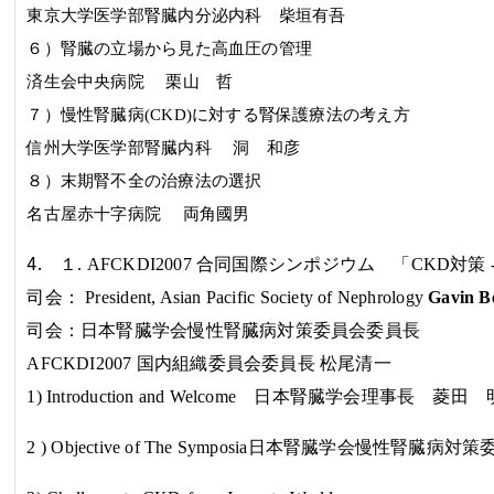
東京大学医学部腎臓内分泌内科 柴垣有吾
６）腎臓の立場から見た高血圧の管理
済生会中央病院 栗山 哲
７）慢性腎臓病
(CKD)
に対する腎保護療法の考え方
信州大学医学部腎臓内科 洞 和彦
８）末期腎不全の治療法の選択
名古屋赤十字病院 両角國男
4.
１
.
AFCKDI2007
合同国際シンポジウム 「
CKD
対策
司会：
President, Asian Pacific Society of Nephrology
Gavin B
司会：日本腎臓学会慢性腎臓病対策委員会委員長
AFCKDI2007
国内組織委員会委員長 松尾清一
1) Introduction and Welcome 日本腎臓学会理事長 菱田 
2
) Objective of The Symposia
日本腎臓学会慢性腎臓病対策