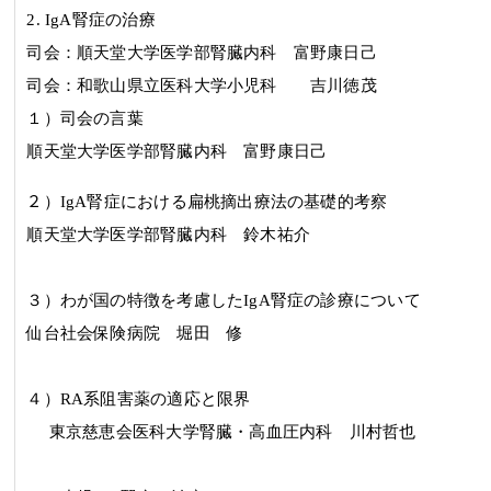
2.
IgA
腎症の治療
司会：
順天堂大学医学部腎臓内科
富野康日己
司会：
和歌山県立医科大学小児科
吉川徳茂
１）司会の言葉
順天堂大学医学部腎臓内科
富野康日己
２
）IgA腎症における扁桃摘出療法の基礎的考察
順天堂大学医学部腎臓内科 鈴木祐介
３
）わが国の特徴を考慮した
IgA
腎症の診療について
仙台社会保険病院 堀田 修
４
）RA系阻害薬の適応と限界
東京慈恵会医科大学腎臓・高血圧内科 川村哲也