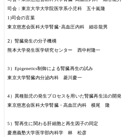
司会：東京大学大学院医学系小児科
五十嵐隆
1)司会の言葉
東京慈恵会医科大学腎臓･高血圧内科
細谷龍男
2
）腎臓発生の分子機構
熊本大学発生医学研究センター 西中村隆一
3
）
Epigenetics
制御による腎臓再生の試み
東京大学腎臓内分泌内科 菱川慶一
4
）異種胎児の発生プロセスを用いた腎臓再生法の開発
東京慈恵会医科大学腎臓・高血圧内科 横尾 隆
5
）腎再生に関わる肝細胞と再生因子の同定
慶應義塾大学医学部内科学 林 松彦