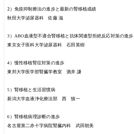
2
）免疫抑制療法の進歩と最新の腎移植成績
秋田大学泌尿器科 佐藤 滋
3
）
ABO
血液型不適合腎移植と抗体関連型拒絶反応対策の進歩
東京女子医科大学泌尿器科 石田英樹
4
）慢性移植腎症対策の進歩
東邦大学医学部腎臓学教室 酒井 謙
5）腎移植と生活習慣病
新潟大学血液浄化療法部 西 慎一
6
）腎移植病理診断の進歩
名古屋第二赤十字病院腎臓内科 武田朝美