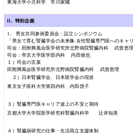
東海大学小児科学
市川家國
II．特別企画
1.
男女共同参画委員会：設立シンポジウム
「男女で育む腎臓学会の未来像
-
女性腎臓専門医へのキャ
司会：田附興風会医学研究所北野病院腎臓内科 武曾恵
司会：帝京大学医学部内科 内田俊也
１）司会の言葉
田附興風会医学研究所北野病院腎臓内科 武曾恵理
２）日本腎臓学会、日本医学会の現状
東京女子医科大学第四内科 内田啓子
３）腎臓専門医キャリア途上の不安と期待
京都大学大学院医学研究科腎臓内科学 辻井知美
４）腎臓病研究の仕事・生活両立支援体制