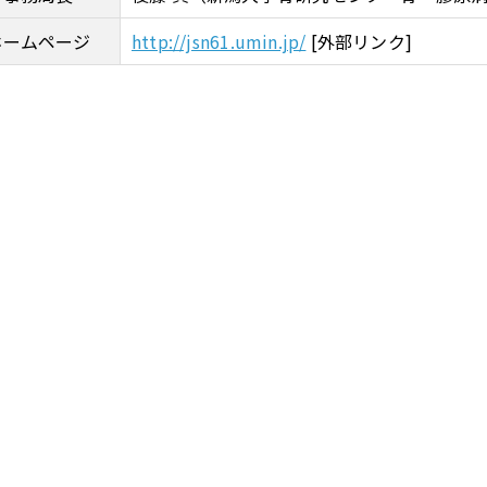
ホームページ
http://jsn61.umin.jp/
[外部リンク]