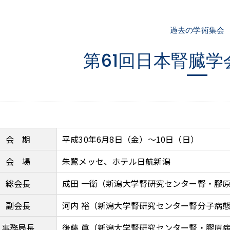
過去の学術集会
第61回日本腎臓学
会 期
平成30年6月8日（金）〜10日（日）
会 場
朱鷺メッセ、ホテル日航新潟
総会長
成田 一衛（新潟大学腎研究センター腎・膠
副会長
河内 裕（新潟大学腎研究センター腎分子病
事務局長
後藤 眞（新潟大学腎研究センター腎・膠原