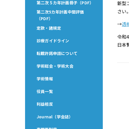
第二次５カ年計画冊子（PDF）
新型
さい
第二次5カ年計画中間評価
（PDF）
→
透
定款・諸規定
令和4
診療ガイドライン
日本腎
転載許諾申請について
学術総会・学術大会
学術情報
役員一覧
利益相反
Journal（学会誌）