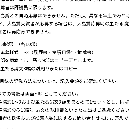
推薦者は評議員に限ります。
大島賞との同時応募はできません。ただし、異なる年度であれ
、大島賞受賞者が応募する場合は、大島賞応募時の主たる論
賞者は再応募できません。
出書類】（各10部）
）応募様式1～3（履歴書・業績目録*・推薦書）
を原本とし、残り9部はコピー可とします。
）主たる論文3編の別刷りまたはコピー
績目録の記載方法については、記入要領をご確認ください。
べての書類は両面印刷としてください。
募様式1～3および主たる論文3編をまとめて1セットとし、同
募様式のみ10部、論文のみ10部といった提出はご遠慮くださ
補者の氏名および推薦人数に関するお問い合わせにはお答えで