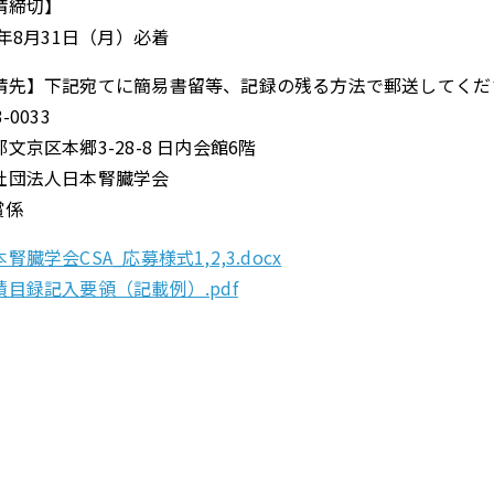
請締切】
6年8月31日（月）必着
請先】下記宛てに簡易書留等、記録の残る方法で郵送してくだ
-0033
文京区本郷3-28-8 日内会館6階
社団法人日本腎臓学会
賞係
腎臓学会CSA_応募様式1,2,3.docx
績目録記入要領（記載例）.pdf