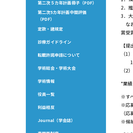
第二次５カ年計画冊子（PDF）
2．
第二次5カ年計画中間評価
3．
（PDF）
なお
定款・諸規定
賞受
診療ガイドライン
【提
（1
転載許諾申請について
1部
学術総会・学術大会
（2
学術情報
*業
役員一覧
※す
※応
利益相反
（応
Journal（学会誌）
※候