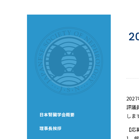
2
202
評議
日本腎臓学会概要
しま
理事長挨拶
【応
1．