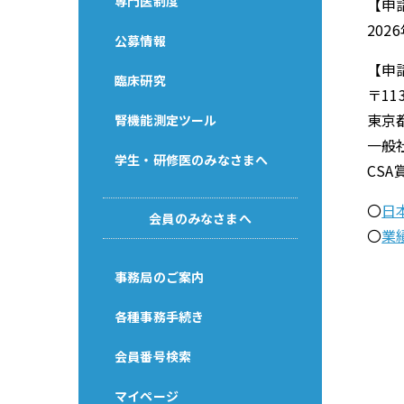
専門医制度
【申
202
公募情報
【申
臨床研究
〒113
東京都
腎機能測定ツール
一般
学生・研修医のみなさまへ
CSA
〇
日本
会員のみなさまへ
〇
業
事務局のご案内
各種事務手続き
会員番号検索
マイページ