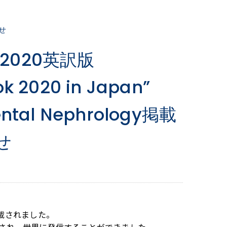
せ
020英訳版
ok 2020 in Japan”
ental Nephrology掲載
せ
N誌に掲載されました。