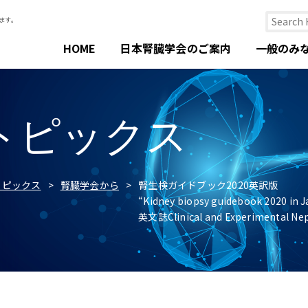
HOME
日本腎臓学会のご案内
一般のみ
トピックス
トピックス
腎臓学会から
腎生検ガイドブック2020英訳版
“Kidney biopsy guidebook 2020 in 
英文誌Clinical and Experimental