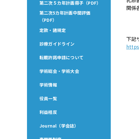
乳原
第二次５カ年計画冊子（PDF）
関係
第二次5カ年計画中間評価
（PDF）
定款・諸規定
下記
診療ガイドライン
https
転載許諾申請について
学術総会・学術大会
学術情報
役員一覧
利益相反
Journal（学会誌）