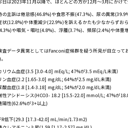
診日は2023年11月以降で、ほとんどの方が12月～3月にかけ
の主訴は倦怠感(46.8%)や食思不振(47.3%)、尿の異常(39
症状(12.8%)や体重減少(22.9%)を訴えるかたも少なからず
4.3%)や嘔気・嘔吐(4.8%)、浮腫(3.7%)、頻尿(2.4%)
検査データ異常としてはFanconi症候群を疑う所見が目立っ
)。
ウム血症(3.5 [3.0-4.0] mEq/L; 47%が3.5 mEq/L未満）
血症(2.2 [1.65-3.0] mg/dL; 64%が2.5 mg/dL未満)
血症(1.8 [1.4-3.18] mg/dL; 54%が2.0 mg/dL未満)
アシドーシス(HCO3- 18.2 [15.5-22.0] mmol/L; 47%が18.
陽性(62.6%が3+以上)
、
R低下(29.3 [17.3-42.0] mL/min/1.73m2)
クレアチニン上昇(1.59 [1.17-2.57] mg/dL)