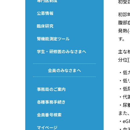
専門医制度
初受
公募情報
初診時
腹部
臨床研究
発熱(
す。
腎機能測定ツール
主な
学生・研修医のみなさまへ
分位]
会員のみなさまへ
・低カリ
・低リン
・低尿酸
事務局のご案内
・代謝性
各種事務手続き
・尿糖
また
会員番号検索
・eGF
マイページ
・血清