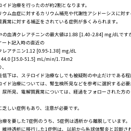
ロイド治療を行ったのが約2割となります。
リウム血症に対するカリウム補充や代謝性アシドーシスに対す
質異常に対する補正をされている症例が多くみられます。
の血清クレアチニンの最大値は1.88 [1.40-2.84] mg/dLです
ケート記入時の直近の
アチニン1.12 [0.95-1.38] mg/dL
 44.0 [35.0-51.5] mL/min/1.73m2
り、
能低下は、ステロイド治療なしでも被疑剤の中止だけである程
ロイド治療については、腎生検所見などを参考に選択する必要
、尿所見、電解質異常については、経過をフォローされた方のう
、
に乏しい症例もあり、注意が必要です。
治療を要した7症例のうち、5症例は透析から離脱しています。
、維持透析に移行した1症例は、以前から糸球体腎炎と診断され