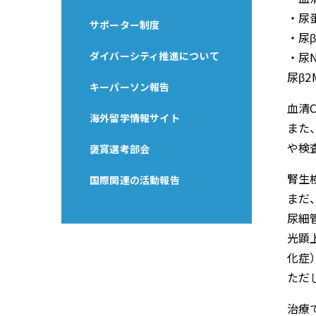
・尿蛋白
サポーター制度
・尿β2
ダイバーシティ推進について
・尿N
尿β
キーパーソン報告
血清C
海外留学情報サイト
また
や検
褒賞選考部会
腎生検
国際関連の活動報告
まだ
尿細管
光顕
化症
ただ
治療