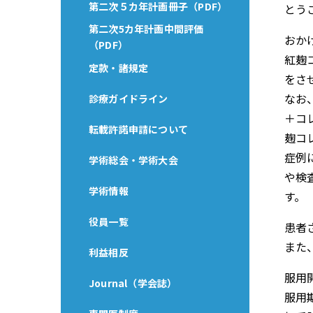
第二次５カ年計画冊子（PDF）
とう
第二次5カ年計画中間評価
おか
（PDF）
紅麹
定款・諸規定
をさ
なお
診療ガイドライン
＋コ
転載許諾申請について
麹コ
症例
学術総会・学術大会
や検
学術情報
す。
役員一覧
患者さ
また
利益相反
服用
Journal（学会誌）
服用