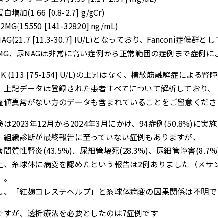
増加(1.66 [0.8-2.7] g/gCr)
MG(15550 [141-32820] ng/mL)
AG(21.7 [11.3-30.7] IU/L)となっており、Fanco
2MG、尿NAGは非常に高い症例から正常範囲の症例まで症例に
K (113 [75-154] U/L)の上昇はなく、横紋筋融解症によ
、上記データは登録された患者すべてについて解析しており、
査値異常がない方のデータも含まれていることをご留意くださ
は2023年12月から2024年3月にかけ、94症例(50.8%)に
、組織診断が最終報告に至っていない症例もありますが、
間質性腎炎(43.5%)、尿細管壊死(28.3%)、尿細管障害(8.
上、糸球体に病変を認めたという報告は2例ありました（メサ
）。
し、「紅麹コレステヘルプ」と糸球体病変の因果関係は不明で
ですが、透析療法を必要としたのは7症例です