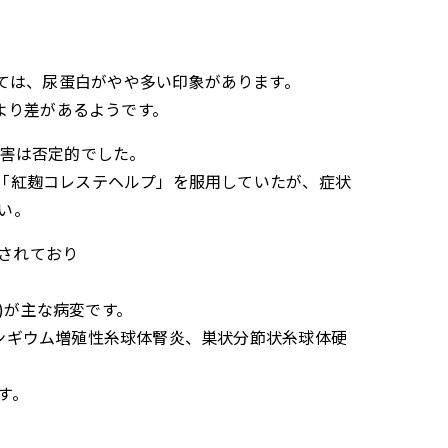
ni症候群としては、尿蛋白がやや多い印象があります。
より差があるようです。
る腎障害は否定的でした。
「紅麹コレステヘルプ」を服用していたが、症状
い。
実施されており
7%)が主な病変です。
ンギウム増殖性糸球体腎炎、巣状分節状糸球体硬
す。