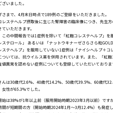
ございました。
げさまで、4月末日時点で189例のご登録をいただきました。
コレステヘルプ摂取後に生じた腎障害の臨床像につき、先生方
せていただきます。
、この中間報告では1症例を除いて「紅麹コレステヘルプ」を
レステロール」 あるいは 「ナットウキナーゼさらさら粒GO
レステヘルプ」を服用していない1症例は「ナイシヘルプ＋コ
については、抗ウイルス薬を併用されています。また、「紅麹
査値異常を認めない症例についても登録していただいておりま
んは30歳代2.6%、40歳代14.2%、50歳代39.5%、60歳代32
、女性が65.3%でした。
開始は38%が1年以上前（服用開始時期2023年3月以前）です
期間が短期間の方（開始時期2024年1月～3月12.4%）も発症