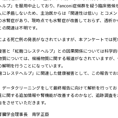
ヘルプ」を服用中止しており、Fanconi症候群を疑う臨床徴
入に矛盾しないため、主治医からは「関連性は低い」とコメン
の水腎症があり、現時点でも水腎症が改善しておらず、透析か
との関連は不明です。
による死亡例の発表がなされていますが、本アンケートでは死
被害と「紅麹コレステヘルプ」との因果関係については科学的
物質については、候補物質に関する報道がなされていますが、
の解明を行うことになっています。
麹コレステヘルプ」に関連した健康被害として、この報告でお
、データクリーニングをして最終報告に向けて解析を行ってお
見に関する追加情報や腎機能が改善するのかなど、追跡調査を
告をさせていただきます。
腎臓学会理事長 南学正臣