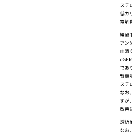
ステ
低カ
電解
経過中
アン
血清クレ
eGFR
であ
腎機
ステ
なお
すが
改善
透析
なお