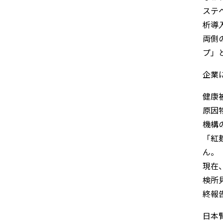
ステ
析導
両側
プ」
企業
健康
原因
機構
「紅
ん。
現在
検所
終報
日本