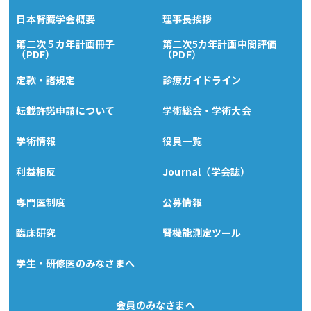
日本腎臓学会概要
理事長挨拶
第二次５カ年計画冊子
第二次5カ年計画中間評価
（PDF）
（PDF）
定款・諸規定
診療ガイドライン
転載許諾申請について
学術総会・学術大会
学術情報
役員一覧
利益相反
Journal（学会誌）
専門医制度
公募情報
臨床研究
腎機能測定ツール
学生・研修医のみなさまへ
会員のみなさまへ