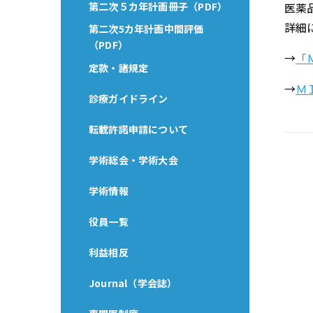
第二次５カ年計画冊子（PDF）
医薬
詳細
第二次5カ年計画中間評価
（PDF）
→
「
定款・諸規定
→
Ｍ
診療ガイドライン
転載許諾申請について
学術総会・学術大会
学術情報
役員一覧
利益相反
Journal（学会誌）