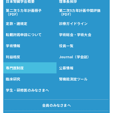
日本腎臓学会概要
理事長挨拶
第二次５カ年計画冊子
第二次5カ年計画中間評価
（PDF）
（PDF）
定款・諸規定
診療ガイドライン
転載許諾申請について
学術総会・学術大会
学術情報
役員一覧
利益相反
Journal（学会誌）
専門医制度
公募情報
臨床研究
腎機能測定ツール
学生・研修医のみなさまへ
会員のみなさまへ