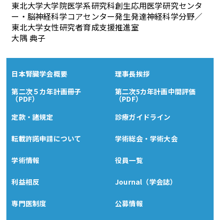
東北大学大学院医学系研究科創生応用医学研究センタ
ー・脳神経科学コアセンター発生発達神経科学分野／
東北大学女性研究者育成支援推進室
大隅 典子
日本腎臓学会概要
理事長挨拶
第二次５カ年計画冊子
第二次5カ年計画中間評価
（PDF）
（PDF）
定款・諸規定
診療ガイドライン
転載許諾申請について
学術総会・学術大会
学術情報
役員一覧
利益相反
Journal（学会誌）
専門医制度
公募情報