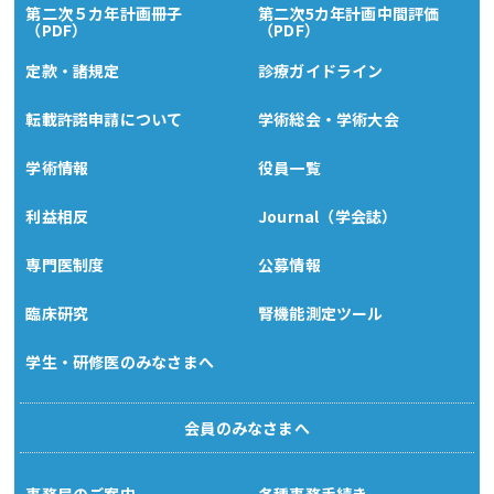
第二次５カ年計画冊子
第二次5カ年計画中間評価
（PDF）
（PDF）
定款・諸規定
診療ガイドライン
転載許諾申請について
学術総会・学術大会
学術情報
役員一覧
利益相反
Journal（学会誌）
専門医制度
公募情報
臨床研究
腎機能測定ツール
学生・研修医のみなさまへ
会員のみなさまへ
事務局のご案内
各種事務手続き