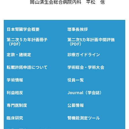
岡山済生会総合病院内科 平松 信
日本腎臓学会概要
理事長挨拶
第二次５カ年計画冊子
第二次5カ年計画中間評価
（PDF）
（PDF）
定款・諸規定
診療ガイドライン
転載許諾申請について
学術総会・学術大会
学術情報
役員一覧
利益相反
Journal（学会誌）
専門医制度
公募情報
臨床研究
腎機能測定ツール