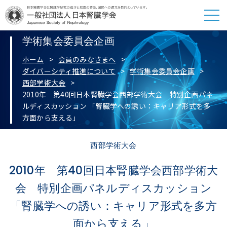
学術集会委員会企画
ホーム
会員のみなさまへ
ダイバーシティ推進について
学術集会委員会企画
西部学術大会
2010年 第40回日本腎臓学会西部学術大会 特別企画パネ
ルディスカッション 「腎臓学への誘い：キャリア形式を多
方面から支える」
西部学術大会
2010年 第40回日本腎臓学会西部学術大
会 特別企画パネルディスカッション
「腎臓学への誘い：キャリア形式を多方
面から支える」