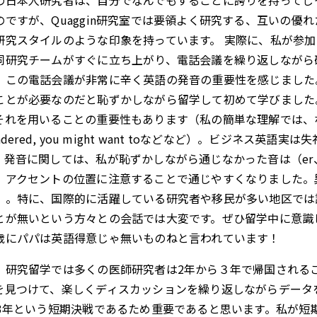
の日本人研究者は、自分でなんでもすることに誇りを持ってじ
のですが、Quaggin研究室では要領よく研究する、互いの
研究スタイルのような印象を持っています。 実際に、私が参
同研究チームがすぐに立ち上がり、電話会議を繰り返しながら
、この電話会議が非常に辛く英語の発音の重要性を感じました
ことが必要なのだと恥ずかしながら留学して初めて学びました
それを用いることの重要性もあります（私の簡単な理解では、なるべく
ondered, you might want toなどなど）。ビジネス
。発音に関しては、私が恥ずかしながら通じなかった音は（er、t
、アクセントの位置に注意することで通じやすくなりました。
。。特に、国際的に活躍している研究者や移民が多い地区では
とが無いという方々との会話では大変です。ぜひ留学中に意識
歳にパパは英語得意じゃ無いものねと言われています！
、研究留学では多くの医師研究者は2年から３年で帰国される
を見つけて、楽しくディスカッションを繰り返しながらデータ
~3年という短期決戦であるため重要であると思います。私が短