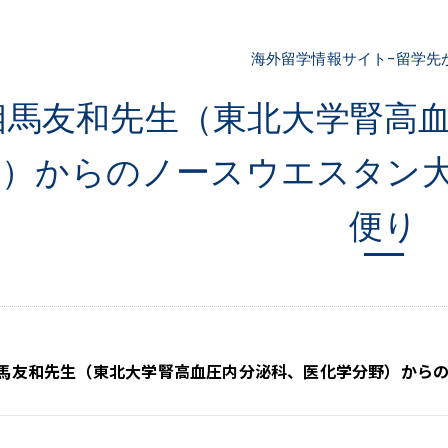
海外留学情報サイト-留学先
相馬友和先生（東北大学腎高
野）からのノースウエスタン
便り
馬友和先生（東北大学腎高血圧内分泌科、医化学分野）から