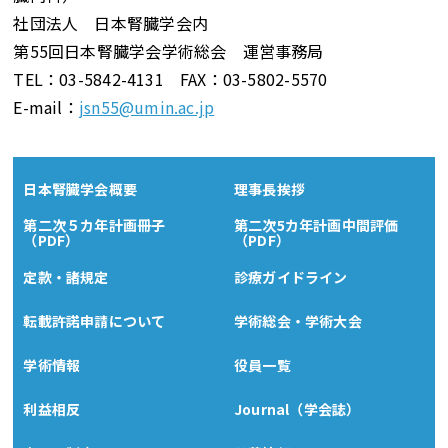
社団法人 日本腎臓学会内
第55回日本腎臓学会学術総会 運営事務局
TEL：03-5842-4131 FAX：03-5802-5570
E-mail：
jsn55@umin.ac.jp
日本腎臓学会概要
理事長挨拶
第二次５カ年計画冊子
第二次5カ年計画中間評価
（PDF）
（PDF）
定款・諸規定
診療ガイドライン
転載許諾申請について
学術総会・学術大会
学術情報
役員一覧
利益相反
Journal（学会誌）