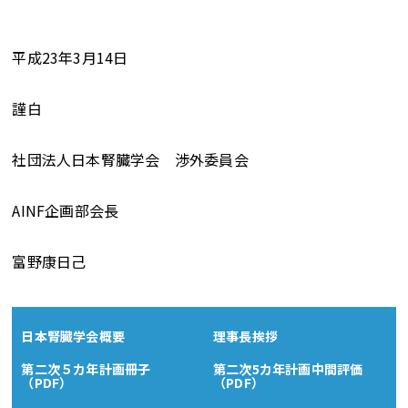
平成23年3月14日
謹白
社団法人日本腎臓学会 渉外委員会
AINF企画部会長
富野康日己
日本腎臓学会概要
理事長挨拶
第二次５カ年計画冊子
第二次5カ年計画中間評価
（PDF）
（PDF）