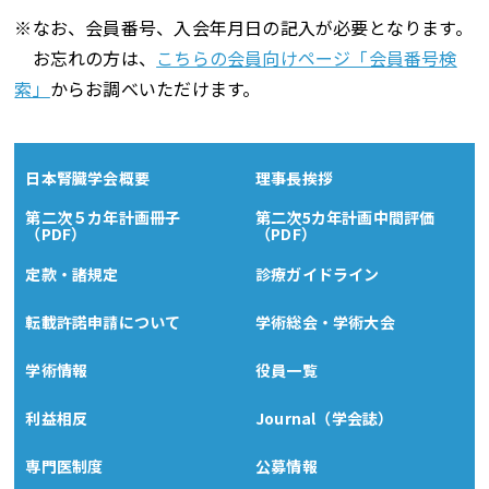
※なお、会員番号、入会年月日の記入が必要となります。
お忘れの方は、
こちらの会員向けページ「会員番号検
索」
からお調べいただけます。
日本腎臓学会概要
理事長挨拶
第二次５カ年計画冊子
第二次5カ年計画中間評価
（PDF）
（PDF）
定款・諸規定
診療ガイドライン
転載許諾申請について
学術総会・学術大会
学術情報
役員一覧
利益相反
Journal（学会誌）
専門医制度
公募情報