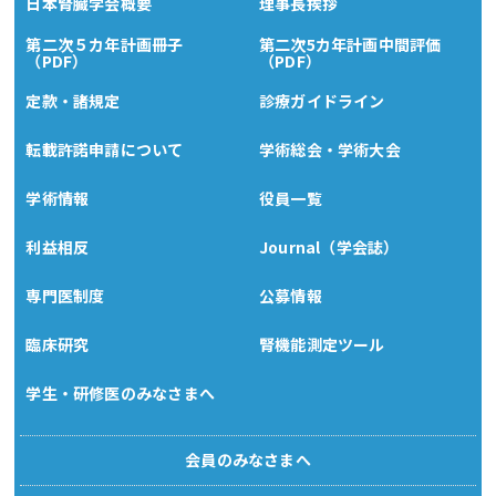
日本腎臓学会概要
理事長挨拶
第二次５カ年計画冊子
第二次5カ年計画中間評価
（PDF）
（PDF）
定款・諸規定
診療ガイドライン
転載許諾申請について
学術総会・学術大会
学術情報
役員一覧
利益相反
Journal（学会誌）
専門医制度
公募情報
臨床研究
腎機能測定ツール
学生・研修医のみなさまへ
会員のみなさまへ