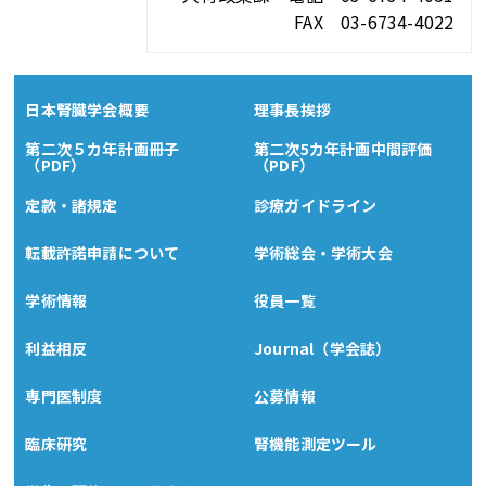
FAX 03-6734-4022
日本腎臓学会概要
理事長挨拶
第二次５カ年計画冊子
第二次5カ年計画中間評価
（PDF）
（PDF）
定款・諸規定
診療ガイドライン
転載許諾申請について
学術総会・学術大会
学術情報
役員一覧
利益相反
Journal（学会誌）
専門医制度
公募情報
臨床研究
腎機能測定ツール