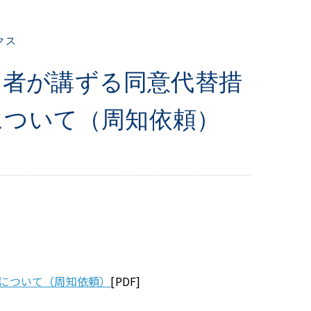
クス
う者が講ずる同意代替措
について（周知依頼）
について（周知依頼）
[PDF]