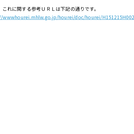
、これに関する参考ＵＲＬは下記の通りです。
://wwwhourei.mhlw.go.jp/hourei/doc/hourei/H151215H002