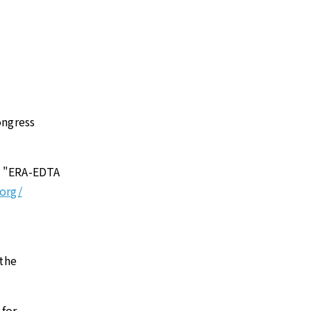
ongress
r "ERA-EDTA
.org/
 the
for