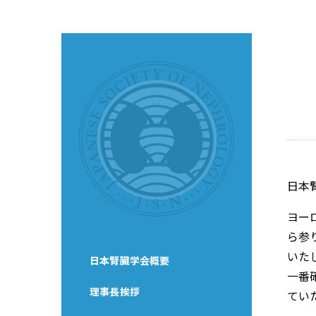
日本
ヨー
ら参
いた
日本腎臓学会概要
一番
理事長挨拶
てい