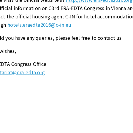
fficial information on 53rd ERA-EDTA Congress in Vienna a
ct the official housing agent C-IN for hotel accommodatio
ugh
hotels.eraedta2016@c-in.eu
d you have any queries, please feel free to contact us.
wishes,
EDTA Congress Office
tariat@era-edta.org