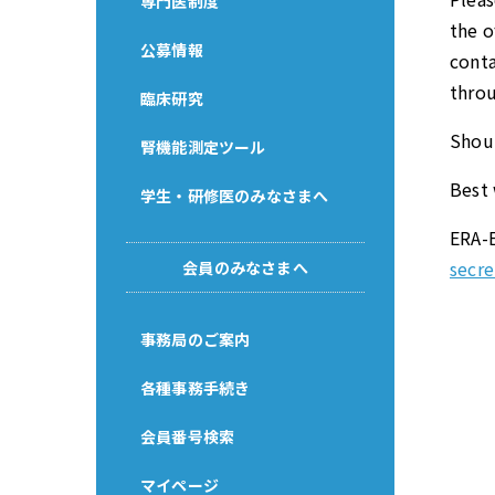
専門医制度
the o
公募情報
conta
thro
臨床研究
Shoul
腎機能測定ツール
Best 
学生・研修医のみなさまへ
ERA-
secre
会員のみなさまへ
事務局のご案内
各種事務手続き
会員番号検索
マイページ