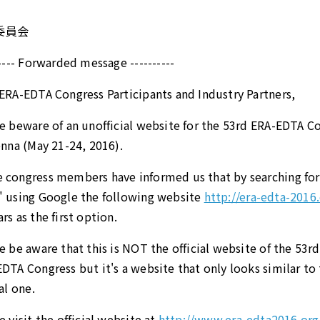
委員会
----- Forwarded message ----------
ERA-EDTA Congress Participants and Industry Partners,
e beware of an unofficial website for the 53rd ERA-EDTA C
enna (May 21-24, 2016).
 congress members have informed us that by searching fo
 using Google the following website
http://era-edta-2016
rs as the first option.
e be aware that this is NOT the official website of the 53rd
DTA Congress but it's a website that only looks similar to
ial one.
e visit the official website at
http://www.era-edta2016.org