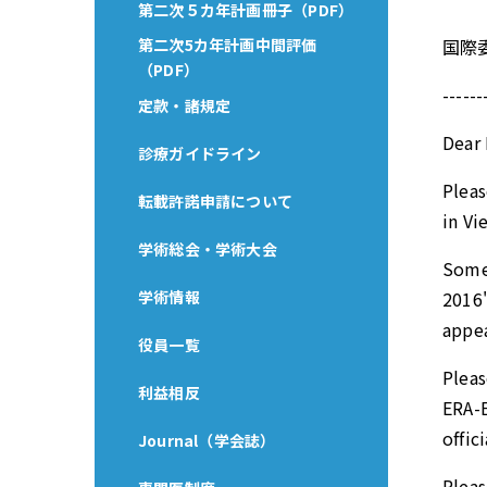
第二次５カ年計画冊子（PDF）
第二次5カ年計画中間評価
国際
（PDF）
-----
定款・諸規定
Dear 
診療ガイドライン
Pleas
転載許諾申請について
in Vi
学術総会・学術大会
Some
学術情報
2016"
appea
役員一覧
Pleas
利益相反
ERA-E
offic
Journal（学会誌）
Pleas