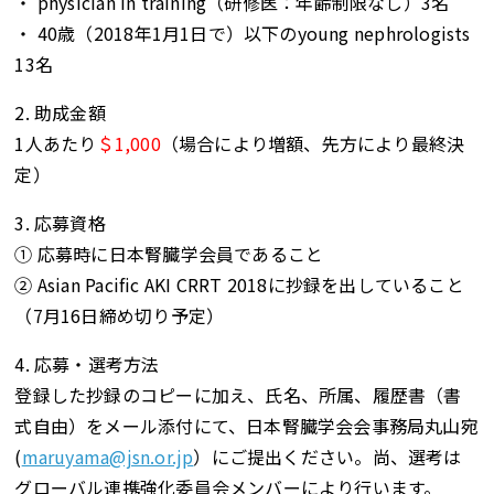
・ physician in training（研修医：年齢制限なし）3名
・ 40歳（2018年1月1日で）以下のyoung nephrologists
13名
2. 助成金額
1人あたり
＄1,000
（場合により増額、先方により最終決
定）
3. 応募資格
① 応募時に日本腎臓学会員であること
② Asian Pacific AKI CRRT 2018に抄録を出していること
（7月16日締め切り予定）
4. 応募・選考方法
登録した抄録のコピーに加え、氏名、所属、履歴書（書
式自由）をメール添付にて、日本腎臓学会会事務局丸山宛
(
maruyama@jsn.or.jp
）にご提出ください。尚、選考は
グローバル連携強化委員会メンバーにより行います。