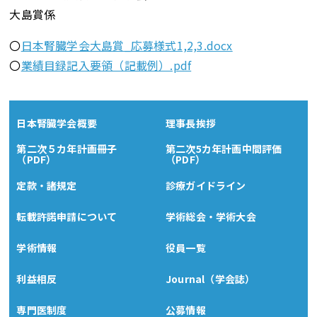
大島賞係
〇
日本腎臓学会大島賞_応募様式1,2,3.docx
〇
業績目録記入要領（記載例）.pdf
日本腎臓学会概要
理事長挨拶
第二次５カ年計画冊子
第二次5カ年計画中間評価
（PDF）
（PDF）
定款・諸規定
診療ガイドライン
転載許諾申請について
学術総会・学術大会
学術情報
役員一覧
利益相反
Journal（学会誌）
専門医制度
公募情報