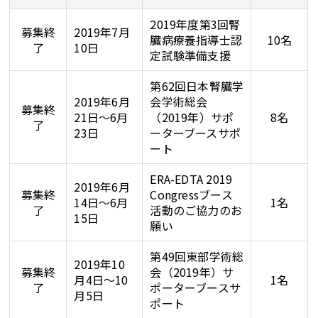
2019年度第3回腎
募集終
2019年7月
臓病療養指導士認
10名
了
10日
定試験準備支援
第62回日本腎臓学
2019年6月
会学術総会
募集終
21日～6月
（2019年）サポ
8名
了
23日
ーターブースサポ
ート
ERA-EDTA 2019
2019年6月
募集終
Congressブース
14日～6月
1名
了
活動のご協力のお
15日
願い
第49回東部学術総
2019年10
募集終
会（2019年）サ
月4日～10
1名
了
ポーターブースサ
月5日
ポート