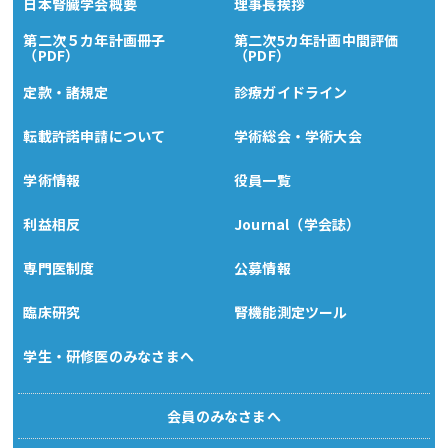
日本腎臓学会概要
理事長挨拶
第二次５カ年計画冊子
第二次5カ年計画中間評価
（PDF）
（PDF）
定款・諸規定
診療ガイドライン
転載許諾申請について
学術総会・学術大会
学術情報
役員一覧
利益相反
Journal（学会誌）
専門医制度
公募情報
臨床研究
腎機能測定ツール
学生・研修医のみなさまへ
会員のみなさまへ