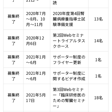
読
2020年7月
2020年度第4回腎
募集終
～8月、10
臓病療養指導士試
13名
了
月～11月
験準備支援
第2回Webセミナ
募集終
2020年12
ートライアルタス
14名
了
月6日
クホース
募集終
2021年1月
サポーター制度の
1名
了
～6月
フライヤー更新
募集終
2021年1月
サポーター制度に
1名
了
～6月
関するビデオ作成
第3回Webセミナ
募集終
2021年5月
ー「臨床研修医の
18名
了
17日
ための腎臓セミナ
ー」