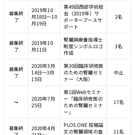
第49回西部学術総
2019年10
募集終
会（2019年）サ
月18日～10
2名
了
ポーターブースサ
月19日
ポート
腎臓病療養指導士
募集終
2019年10
制度シンボルロゴ
3名
了
月11日
作成
2020年3月
第30回臨床研修医
募集終
14日～3月
のための腎臓セミ
中止
了
15日
ナー（大阪）
第1回Webセミナ
2020年7月
ー「臨床研修医の
↪
17名
25日
ための腎臓セミナ
ー」
PLOS ONE 投稿論
募集終
2020年4月
文の腎臓領域の査
11名
了
21日～