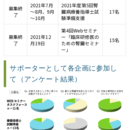
2021年7月
2021年度第5回腎
募集終
～8月、9月
臓病療養指導士試
17名
了
～10月
験準備支援
第4回Webセミナ
募集終
2021年12
ー「臨床研修医の
15名
了
月19日
ための腎臓セミナ
ー」
サポーターとして各企画に参加し
て（アンケート結果）