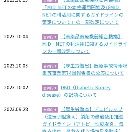
会員向け
「MID-NETの本格運用開始及びMID-
NETの利活用に関するガイドラインの
策定について」の一部改定について
2023.10.04
【医薬品医療機器総合機構】
会員向け
MID‐NETの利活用に関するガイドライ
ンの一部改定について
2023.10.03
【厚生労働省】医療事故情報収
会員向け
集等事業第74回報告書の公表について
2023.10.02
DKD（Diabetic Kidney
会員向け
disease）の訳語について
2023.09.28
【厚生労働省】デュピルマブ
会員向け
（遺伝子組換え）製剤の最適使用推進
ガイドライン（アトピー性皮膚炎、気
管支喘息、鼻茸を伴う慢性副鼻腔炎）