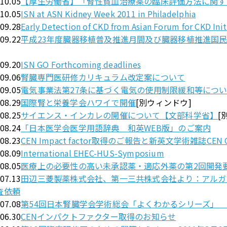
.10.05
【厚生労働省】「腎性貧血治療薬の臨床評価方法に関す
.10.05
ISN at ASN Kidney Week 2011 in Philadelphia
.09.28
Early Detection of CKD from Asian Forum for CKD Init
.09.22
平成23年度臓器移植普及推進月間及び臓器移植推進国
.09.20
ISN GO Forthcoming deadlines
.09.06
腎臓専門医研修カリキュラム改定案について
.09.05
電気事業法第27条に基づく電気の使用制限緩和等につ
.08.29
国際腎と栄養学会ハワイで開催
[別ウィンドウ]
.08.25
サイエンス・インカレの開催について【文部科学省】
[
.08.24
「日本医学会医学用語辞典 和英WEB版」のご案内
.08.23
CEN Impact factor取得のご報告と新英文学術雑誌CEN 
.08.09
International EHEC-HUS-Symposium
.08.05
医療上の必要性の高い未承認薬・適応外薬の第2回開発
.07.13
田辺三菱製薬株式会社、第一三共株式会社より：アルガト
査依頼
.07.08
第54回日本腎臓学会学術総会「よくわかるシリーズ」
.06.30
CENインパクトファクター取得のお知らせ