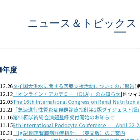
ニュース＆トピックス
11年度
.12.26
タイ国大洪水に関する医療支援活動についてのご報告
[
.12.12
「オンライン・アカデミー（OLA)」のお知らせ
[別ウィ
.12.05
The 16th International Congress on Renal Nutrition
.11.21
「急速進行性腎炎症候群診療指針第2版ダイジェスト版
.11.16
第55回学術総会演題登録受付開始のお知らせ
.11.15
9th International Podocyte Conference April 22-2
.10.31
「IgG4関連腎臓病診療指針」（英文版）のご案内