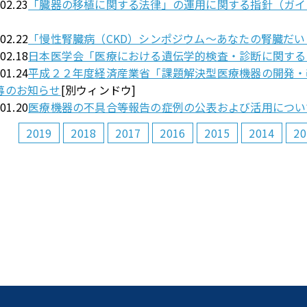
.02.23
「臓器の移植に関する法律」の運用に関する指針（ガイ
.02.22
「慢性腎臓病（CKD）シンポジウム～あなたの腎臓だ
.02.18
日本医学会「医療における遺伝学的検査・診断に関する
.01.24
平成２２年度経済産業省「課題解決型医療機器の開発・
募のお知らせ
[別ウィンドウ]
.01.20
医療機器の不具合等報告の症例の公表および活用につい
2019
2018
2017
2016
2015
2014
20