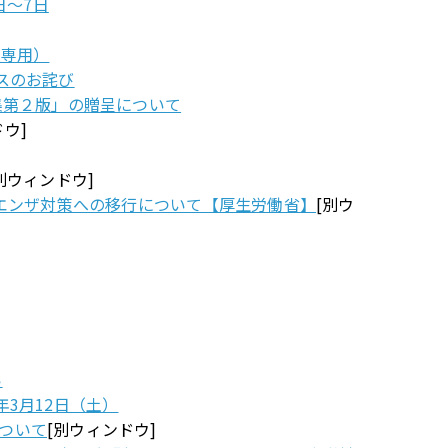
日～7日
員専用）
スのお詫び
集第２版」の贈呈について
ウ]
別ウィンドウ]
ルエンザ対策への移行について【厚生労働省】
[別ウ
い
3月12日（土）
ついて
[別ウィンドウ]