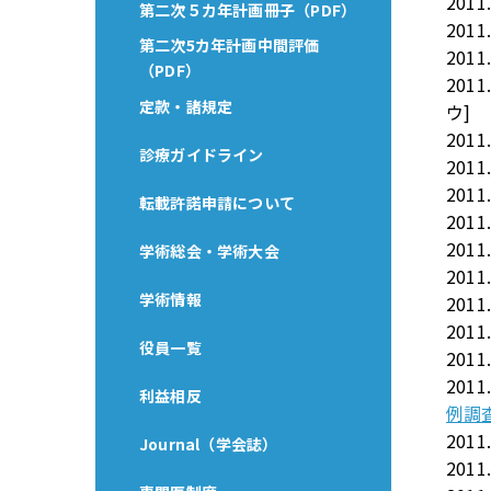
2011
第二次５カ年計画冊子（PDF）
2011
第二次5カ年計画中間評価
2011
（PDF）
2011
定款・諸規定
ウ]
2011
診療ガイドライン
2011
2011
転載許諾申請について
2011
2011
学術総会・学術大会
2011
学術情報
2011
2011
役員一覧
2011
2011
利益相反
例調
2011
Journal（学会誌）
2011