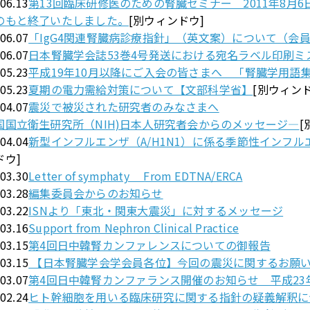
.06.13
第13回臨床研修医のための腎臓セミナー 2011年8月6
のもと終了いたしました。
[別ウィンドウ]
.06.07
「IgG4関連腎臓病診療指針」（英文案）について（会
.06.07
日本腎臓学会誌53巻4号発送における宛名ラベル印刷ミ
.05.23
平成19年10月以降にご入会の皆さまへ 「腎臓学用語
.05.23
夏期の電力需給対策について【文部科学省】
[別ウィンド
.04.07
震災で被災された研究者のみなさまへ
国国立衛生研究所（NIH)日本人研究者会からのメッセージ―
[
.04.04
新型インフルエンザ（A/H1N1）に係る季節性インフ
ドウ]
.03.30
Letter of symphaty From EDTNA/ERCA
.03.28
編集委員会からのお知らせ
.03.22
ISNより「東北・関東大震災」に対するメッセージ
.03.16
Support from Nephron Clinical Practice
.03.15
第4回日中韓腎カンファレンスについての御報告
.03.15
【日本腎臓学会学会員各位】今回の震災に関するお願
.03.07
第4回日中韓腎カンファランス開催のお知らせ 平成23年
.02.24
ヒト幹細胞を用いる臨床研究に関する指針の疑義解釈に