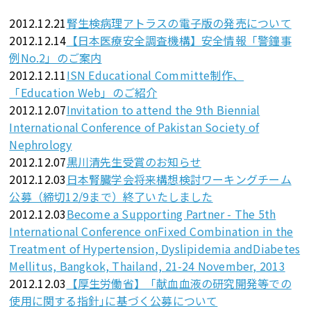
2012.12.21
腎生検病理アトラスの電子版の発売について
2012.12.14
【日本医療安全調査機構】安全情報「警鐘事
例No.2」のご案内
2012.12.11
ISN Educational Committe制作、
「Education Web」のご紹介
2012.12.07
Invitation to attend the 9th Biennial
International Conference of Pakistan Society of
Nephrology
2012.12.07
黒川清先生受賞のお知らせ
2012.12.03
日本腎臓学会将来構想検討ワーキングチーム
公募（締切12/9まで）終了いたしました
2012.12.03
Become a Supporting Partner - The 5th
International Conference onFixed Combination in the
Treatment of Hypertension, Dyslipidemia andDiabetes
Mellitus, Bangkok, Thailand, 21-24 November, 2013
2012.12.03
【厚生労働省】「献血血液の研究開発等での
使用に関する指針｣に基づく公募について