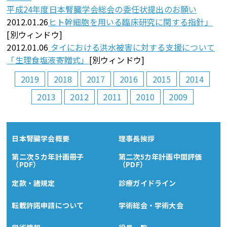
平成24年度日本腎臓学会総会の委任状提出のお願い
2012.01.26
ヒト幹細胞を用いる臨床研究に関する指針」
[別ウィンドウ]
2012.01.06
タイにおける洪水被害に対する支援について
「生理食塩液寄贈式」
[別ウィンドウ]
2019
2018
2017
2016
2015
2014
2013
2012
2011
2010
2009
日本腎臓学会概要
理事長挨拶
第二次５カ年計画冊子
第二次5カ年計画中間評価
（PDF）
（PDF）
定款・諸規定
診療ガイドライン
転載許諾申請について
学術総会・学術大会