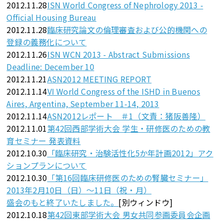
2012.11.28
ISN World Congress of Nephrology 2013 -
Official Housing Bureau
2012.11.28
臨床研究論文の倫理審査および公的機関への
登録の義務化について
2012.11.26
ISN WCN 2013 - Abstract Submissions
Deadline: December 10
2012.11.21
ASN2012 MEETING REPORT
2012.11.14
VI World Congress of the ISHD in Buenos
Aires, Argentina, September 11-14, 2013
2012.11.14
ASN2012レポート ＃1（文責：猪阪善隆）
2012.11.01
第42回西部学術大会 学生・研修医のための教
育セミナー 発表資料
2012.10.30
「臨床研究・治験活性化5か年計画2012」アク
ションプランについて
2012.10.30
「第16回臨床研修医のための腎臓セミナー」
2013年2月10日（日）～11日（祝・月）
盛会のもと終了いたしました。
[別ウィンドウ]
2012.10.18
第42回東部学術大会 男女共同参画委員会企画