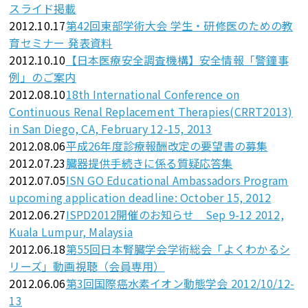
スライド掲載
2012.10.17
第42回東部学術大会 学生・研修医のための教
育セミナー 発表資料
2012.10.10
【日本医療安全調査機構】安全情報「警鐘事
例」のご案内
2012.08.10
18th International Conference on
Continuous Renal Replacement Therapies(CRRT2013)
in San Diego, CA, February 12-15, 2013
2012.08.06
平成26年度診療報酬改定の要望書の募集
2012.07.23
臓器提供手続きに係る質疑応答集
2012.07.05
ISN GO Educational Ambassadors Program
upcoming application deadline: October 15, 2012
2012.06.27
ISPD2012開催のお知らせ Sep 9-12 2012,
Kuala Lumpur, Malaysia
2012.06.18
第55回日本腎臓学会学術総会「よくわかるシ
リーズ」動画視聴（会員専用）
2012.06.06
第3回国際癌水素イオン動態学会 2012/10/12-
13