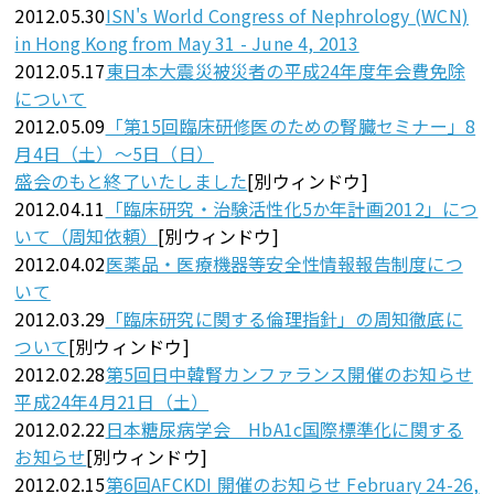
2012.05.30
ISN's World Congress of Nephrology (WCN)
in Hong Kong from May 31 - June 4, 2013
2012.05.17
東日本大震災被災者の平成24年度年会費免除
について
2012.05.09
「第15回臨床研修医のための腎臓セミナー」8
月4日（土）～5日（日）
盛会のもと終了いたしました
[別ウィンドウ]
2012.04.11
「臨床研究・治験活性化5か年計画2012」につ
いて（周知依頼）
[別ウィンドウ]
2012.04.02
医薬品・医療機器等安全性情報報告制度につ
いて
2012.03.29
「臨床研究に関する倫理指針」の周知徹底に
ついて
[別ウィンドウ]
2012.02.28
第5回日中韓腎カンファランス開催のお知らせ
平成24年4月21日（土）
2012.02.22
日本糖尿病学会 HbA1c国際標準化に関する
お知らせ
[別ウィンドウ]
2012.02.15
第6回AFCKDI 開催のお知らせ February 24-26,