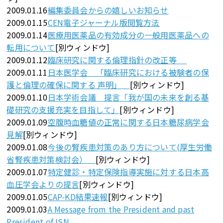
2009.01.16
編集委員会からの嬉しいお知らせ
2009.01.15
CEN電子ジャーナル版閲覧方法
2009.01.14
医療用医薬品の有効成分の一般用医薬品への
転用について
[別ウィンドウ]
2009.01.12
臨床研究に関する倫理指針の改正等
2009.01.11
日本医学会 「臨床研究における被験者の保
護と倫理の確保に関する 声明」
[別ウィンドウ]
2009.01.10
日本学術会議 提言「我が国の未来を創る基
礎研究の支援充実を目指して」
[別ウィンドウ]
2009.01.09
空腹時血糖値の正常に関する日本糖尿病学会
見解
[別ウィンドウ]
2009.01.08
今後の腎疾患対策のあり方について(厚生労働
省腎疾患対策検討会）
[別ウィンドウ]
2009.01.07
特定健診・特定保険指導実施に対する日本高
血圧学会よりの提言
[別ウィンドウ]
2009.01.05
CAP-KD結果速報
[別ウィンドウ]
2009.01.03
A Message from the President and past
President of ISN