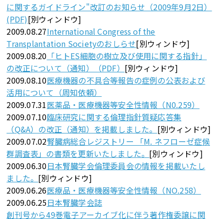
に関するガイドライン"改訂のお知らせ（2009年9月2日）
(PDF)
[別ウィンドウ]
2009.08.27
International Congress of the
Transplantation Societyのおしらせ
[別ウィンドウ]
2009.08.20
「ヒトES細胞の樹立及び使用に関する指針」
の改正について（通知）（PDF）
[別ウィンドウ]
2009.08.10
医療機器の不具合等報告の症例の公表および
活用について（周知依頼）
2009.07.31
医薬品・医療機器等安全性情報（N0.259）
2009.07.10
臨床研究に関する倫理指針質疑応答集
（Q&A）の改正（通知）を掲載しました。
[別ウィンドウ]
2009.07.02
腎臓病総合レジストリー 「M. ネフローゼ症候
群調査表」の書類を更新いたしました。
[別ウィンドウ]
2009.06.30
日本腎臓学会倫理委員会の情報を掲載いたし
ました。
[別ウィンドウ]
2009.06.26
医療品・医療機器等安全性情報（NO.258）
2009.06.25
日本腎臓学会誌
創刊号から49巻電子アーカイブ化に伴う著作権委譲に関