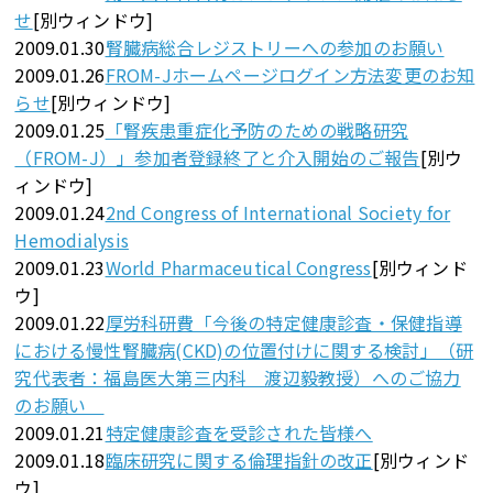
せ
[別ウィンドウ]
2009.01.30
腎臓病総合レジストリーへの参加のお願い
2009.01.26
FROM-Jホームページログイン方法変更のお知
らせ
[別ウィンドウ]
2009.01.25
「腎疾患重症化予防のための戦略研究
（FROM-J）」参加者登録終了と介入開始のご報告
[別ウ
ィンドウ]
2009.01.24
2nd Congress of International Society for
Hemodialysis
2009.01.23
World Pharmaceutical Congress
[別ウィンド
ウ]
2009.01.22
厚労科研費「今後の特定健康診査・保健指導
における慢性腎臓病(CKD)の位置付けに関する検討」（研
究代表者：福島医大第三内科 渡辺毅教授）へのご協力
のお願い
2009.01.21
特定健康診査を受診された皆様へ
2009.01.18
臨床研究に関する倫理指針の改正
[別ウィンド
ウ]