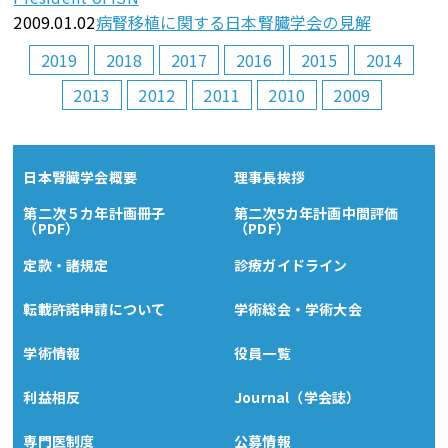
2009.01.02
病腎移植に関する日本腎臓学会の見解
2019
2018
2017
2016
2015
2014
2013
2012
2011
2010
2009
日本腎臓学会概要
理事長挨拶
第二次５カ年計画冊子
第二次5カ年計画中間評価
（PDF）
（PDF）
定款・諸規定
診療ガイドライン
転載許諾申請について
学術総会・学術大会
学術情報
役員一覧
利益相反
Journal（学会誌）
専門医制度
公募情報