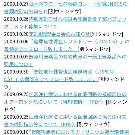
2009.10.27
日本ネフローゼ症候群コホート研究JNSCSの
書類改訂のお知らせ
[別ウィンドウ]
2009.10.26
内服薬処方せん検討会報告書骨子案パブリッ
クコメント募集について
2009.10.20
第2回倫理委員会のお知らせ
[別ウィンドウ]
2009.10.06
「糖尿病性腎症レジストリー（JDN-CS）」の
書類をアップロード致しました。
[別ウィンドウ]
2009.10.05
医療用医薬品の有効成分の一般用医薬品への
転用について
2009.09.30
「急性進行性腎炎症候群研究（JRPGN-
CS）」の書類をアップロード致しました。
[別ウィンド
ウ]
2009.09.25
血液浄化療法における血液回路の接続部位の
ルアーロック化について（周知依頼）（PDF）
[別ウィン
ドウ]
2009.09.25
血液浄化療法に用いる血液回路に係る添付文
書の改訂指示等について（PDF）
[別ウィンドウ]
2009.09.10
"腎障害患者におけるガドリニウム造影剤使用