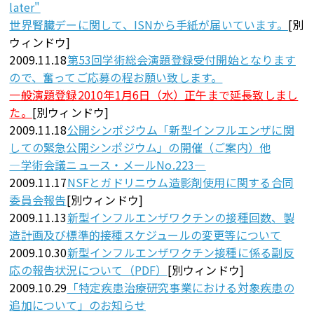
later"
世界腎臓デーに関して、ISNから手紙が届いています。
[別
ウィンドウ]
2009.11.18
第53回学術総会演題登録受付開始となります
ので、奮ってご応募の程お願い致します。
一般演題登録2010年1月6日（水）正午まで延長致しまし
た。
[別ウィンドウ]
2009.11.18
公開シンポジウム「新型インフルエンザに関
しての緊急公開シンポジウム」の開催（ご案内）他
―学術会議ニュース・メールNo.223―
2009.11.17
NSFとガドリニウム造影剤使用に関する合同
委員会報告
[別ウィンドウ]
2009.11.13
新型インフルエンザワクチンの接種回数、製
造計画及び標準的接種スケジュールの変更等について
2009.10.30
新型インフルエンザワクチン接種に係る副反
応の報告状況について（PDF）
[別ウィンドウ]
2009.10.29
「特定疾患治療研究事業における対象疾患の
追加について」のお知らせ