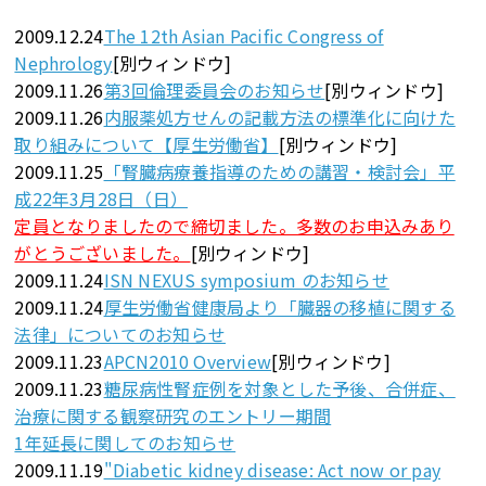
2009.12.24
The 12th Asian Pacific Congress of
Nephrology
[別ウィンドウ]
2009.11.26
第3回倫理委員会のお知らせ
[別ウィンドウ]
2009.11.26
内服薬処方せんの記載方法の標準化に向けた
取り組みについて【厚生労働省】
[別ウィンドウ]
2009.11.25
「腎臓病療養指導のための講習・検討会」平
成22年3月28日（日）
定員となりましたので締切ました。多数のお申込みあり
がとうございました。
[別ウィンドウ]
2009.11.24
ISN NEXUS symposium のお知らせ
2009.11.24
厚生労働省健康局より「臓器の移植に関する
法律」についてのお知らせ
2009.11.23
APCN2010 Overview
[別ウィンドウ]
2009.11.23
糖尿病性腎症例を対象とした予後、合併症、
治療に関する観察研究のエントリー期間
1年延長に関してのお知らせ
2009.11.19
"Diabetic kidney disease: Act now or pay