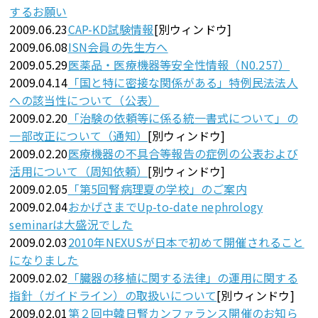
するお願い
2009.06.23
CAP-KD試験情報
[別ウィンドウ]
2009.06.08
ISN会員の先生方へ
2009.05.29
医薬品・医療機器等安全性情報（N0.257）
2009.04.14
「国と特に密接な関係がある」特例民法法人
への該当性について（公表）
2009.02.20
「治験の依頼等に係る統一書式について」の
一部改正について（通知）
[別ウィンドウ]
2009.02.20
医療機器の不具合等報告の症例の公表および
活用について（周知依頼）
[別ウィンドウ]
2009.02.05
「第5回腎病理夏の学校」のご案内
2009.02.04
おかげさまでUp-to-date nephrology
seminarは大盛況でした
2009.02.03
2010年NEXUSが日本で初めて開催されること
になりました
2009.02.02
「臓器の移植に関する法律」の運用に関する
指針（ガイドライン）の取扱いについて
[別ウィンドウ]
2009.02.01
第２回中韓日腎カンファランス開催のお知ら