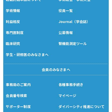
学術情報
役員一覧
利益相反
Journal（学会誌）
専門医制度
公募情報
臨床研究
腎機能測定ツール
学生・研修医のみなさまへ
会員のみなさまへ
事務局のご案内
各種事務手続き
会員番号検索
マイページ
サポーター制度
ダイバーシティ推進について