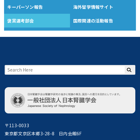
キーパーソン報告
海外留学情報サイト
褒賞選考部会
国際関連の活動報告
〒113-0033
東京都文京区本郷3-28-8 日内会館6F