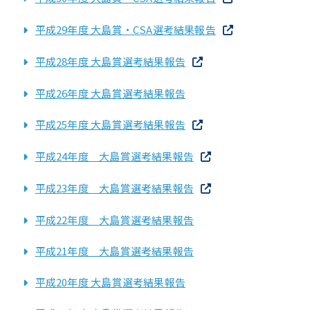
平成29年度 大島賞・CSA選考結果報告
平成28年度 大島賞選考結果報告
平成26年度 大島賞選考結果報告
平成25年度 大島賞選考結果報告
平成24年度 大島賞選考結果報告
平成23年度 大島賞選考結果報告
平成22年度 大島賞選考結果報告
平成21年度 大島賞選考結果報告
平成20年度 大島賞選考結果報告