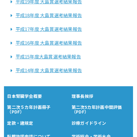
平成19年度 大島賞選考結果報告
平成18年度 大島賞選考結果報告
平成17年度 大島賞選考結果報告
平成16年度 大島賞選考結果報告
平成15年度大島賞選考結果報告
平成14年度 大島賞選考結果報告
日本腎臓学会概要
理事長挨拶
第二次５カ年計画冊子
第二次5カ年計画中間評価
（PDF）
（PDF）
定款・諸規定
診療ガイドライン
転載許諾申請について
学術総会・学術大会